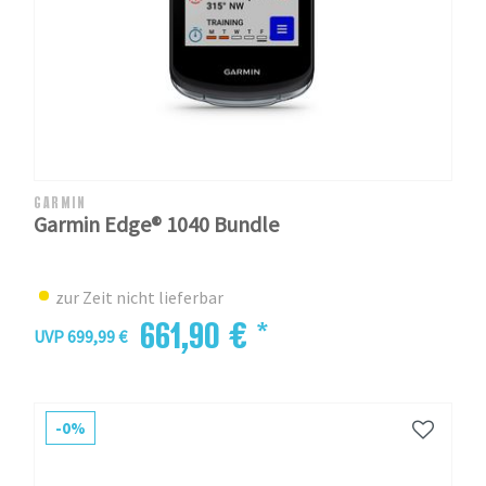
GARMIN
Garmin Edge® 1040 Bundle
zur Zeit nicht lieferbar
661,90 € *
UVP 699,99 €
-0%