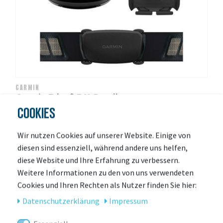
GARMIN
Garmin Edge® 540 Bundle
COOKIES
zur Zeit nicht lieferbar
Wir nutzen Cookies auf unserer Website. Einige von
479,00 € *
diesen sind essenziell, während andere uns helfen,
UVP 499,99 €
diese Website und Ihre Erfahrung zu verbessern.
Weitere Informationen zu den von uns verwendeten
Cookies und Ihren Rechten als Nutzer finden Sie hier:
-4%
Daten­schutz­erklärung
Impressum