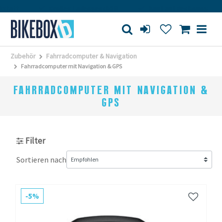
Großes Ladengeschäft
Kauf auf Rechnung
Ver
Zubehör
Fahrradcomputer & Navigation
Fahrradcomputer mit Navigation & GPS
FAHRRADCOMPUTER MIT NAVIGATION &
GPS
Filter
Sortieren nach
-5%