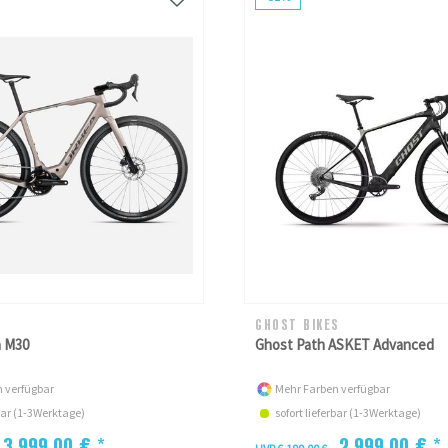
GHOST BIKES
 M30
Ghost Path ASKET Advanced
 verfügbar
Mehr Farben verfügbar
rbar (1-3Werktage)
sofort lieferbar (1-3Werktage)
3.999,00 € *
2.999,00 € *