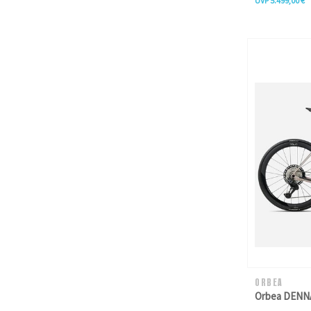
UVP 5.499,00 €
ORBEA
Orbea DENNA