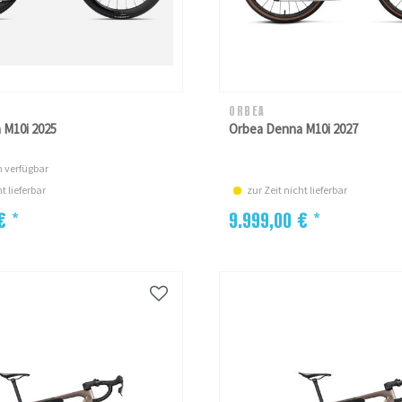
ORBEA
 M10i 2025
Orbea Denna M10i 2027
 verfügbar
t lieferbar
zur Zeit nicht lieferbar
€ *
9.999,00 € *