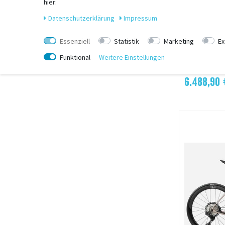
hier:
Daten­schutz­erklärung
Impressum
ORBEA
Orbea DENNA
Essenziell
Statistik
Marketing
Ex
Mehr Farben
Funktional
Weitere Einstellungen
wird bestell
6.488,90 