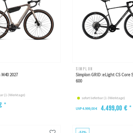
SIMPLON
 M40 2027
Simplon GRID :eLight CS Core
600
rbar (1-3Werktage)
sofort lieferbar (1-3Werktage)
€ *
4.499,00 € *
UVP 4.999,00 €
-52%