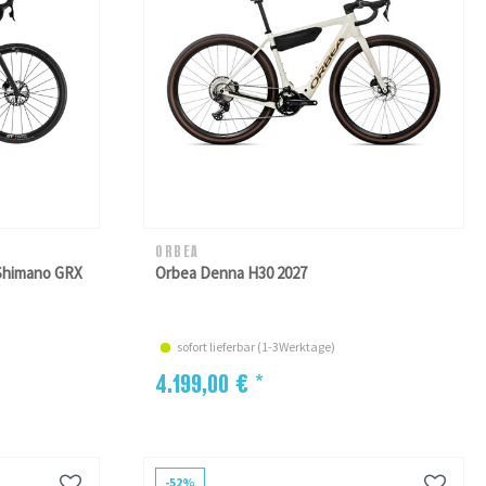
ORBEA
 Shimano GRX
Orbea Denna H30 2027
sofort lieferbar (1-3Werktage)
4.199,00 € *
-52%