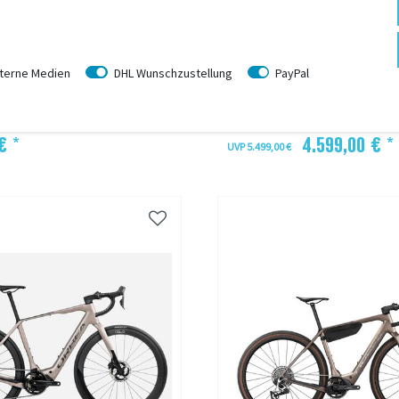
ORBEA
 M20 2026
Orbea DENNA M30 2026
terne Medien
DHL Wunschzustellung
PayPal
 verfügbar
Mehr Farben verfügbar
t (6-18 Werktage)
wird bestellt (6-18 Werktage)
€ *
4.599,00 € *
UVP 5.499,00 €