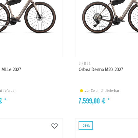
ORBEA
 M11e 2027
Orbea Denna M20i 2027
t lieferbar
zur Zeit nicht lieferbar
€ *
7.599,00 € *
-21%