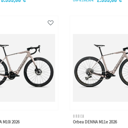
UVP 6.199,00 €
ORBEA
 M10i 2026
Orbea DENNA M11e 2026