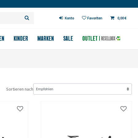
 ab 200€ in DE (außer Fahrräder)
Konto
Favoriten
0,00 €
EN
KINDER
MARKEN
SALE
OUTLET
Sortieren nach