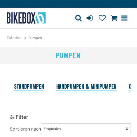
Großes Ladengeschäft
Kauf auf Rechnung
Versandkost
Zubehör
Pumpen
PUMPEN
STANDPUMPEN
HANDPUMPEN & MINIPUMPEN
CO2
Filter
Sortieren nach