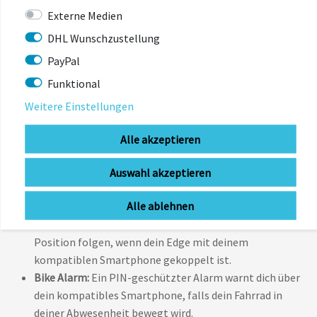
Leistung und lass dir die Energie, die dir während deiner
Externe Medien
Aktivität zur Verfügung steht, anzeigen. So kannst du
DHL Wunschzustellung
eine vorzeitige Erschöpfung vermeiden.
PayPal
Radfahrersicherheit und -Assistenz
Funktional
Varia™ Kompatibilität:
Koppele deinen Edge mit dem
Weitere Einstellungen
Varia-Radar und den smarten Fahrradlichtern, um
herannahende Fahrzeuge frühzeitig zu erkennen und
Alle akzeptieren
gesehen zu werden.
Unfallbenachrichtigung:
Bei einer Unfallerkennung
Auswahl akzeptieren
wird eine Nachricht mit deiner aktuellen Position an
Alle ablehnen
vorher definierte Notfallkontakte gesendet.
Livetrack-Funktion:
Deine Liebsten können deiner
Position folgen, wenn dein Edge mit deinem
kompatiblen Smartphone gekoppelt ist.
Bike Alarm:
Ein PIN-geschützter Alarm warnt dich über
dein kompatibles Smartphone, falls dein Fahrrad in
deiner Abwesenheit bewegt wird.