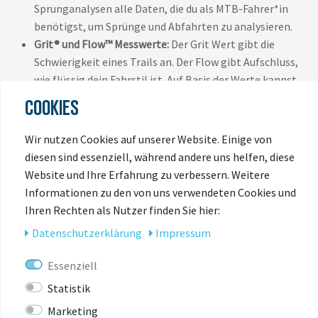
Sprunganalysen alle Daten, die du als MTB-Fahrer*in
benötigst, um Sprünge und Abfahrten zu analysieren.
Grit® und Flow™ Messwerte:
Der Grit Wert gibt die
Schwierigkeit eines Trails an. Der Flow gibt Aufschluss,
wie flüssig dein Fahrstil ist. Auf Basis der Werte kannst
du deine Leistung auswerten und an deiner
COOKIES
Performance arbeiten.
Abbiegehinweise:
Bleibe mit Abbiegehinweisen und
Wir nutzen Cookies auf unserer Website. Einige von
Alarmen zuverlässig auf dem richtigen Weg und komme
diesen sind essenziell, während andere uns helfen, diese
auch auf unbekannten Strecken zuverlässig am Ziel an.
Website und Ihre Erfahrung zu verbessern. Weitere
Zurück zum Start:
Du hast dich verfahren oder
Informationen zu den von uns verwendeten Cookies und
möchtest frühzeitig den Rückweg antreten? Mit der
Ihren Rechten als Nutzer finden Sie hier:
Tracback® Funktion findest du ganz einfach wieder
Daten­schutz­erklärung
Impressum
zurück zum Startpunkt.
Ess- und Trinkalarme:
Damit dir bei Touren nicht die
Essenziell
Energie ausgeht, erinnern Benachrichtigungen dich
Statistik
daran, etwas zu trinken oder zu essen.
Stamina Restenergie:
Verfolge mit STAMINA deine
Marketing