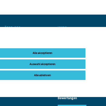
ÜBER UNS
INFOS
Unser Team
FAQ
Kontakt
Ausfuhr MwSt.-Erstattung
Kundengalerie
E-Bike Reichweitenrechner
Alle akzeptieren
Laden & Servicepoint
Batterieentsorgung
Events
AGB
Auswahl akzeptieren
Jobs
Datenschutz
Alle ablehnen
Auszeichnungen
Impressum
Widerrufsrecht
Cookie Einstellungen
Bewertungen