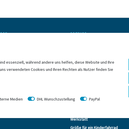
ITEN
SERVICE
Leasing
Leasing Anfrage
- 18:00 Uhr
Retouren
ind essenziell, während andere uns helfen, diese Website und Ihre
Leasing Rechner
 uns verwendeten Cookies und Ihren Rechten als Nutzer finden Sie
- 13:00 Uhr
Zahlungsarten
Versand
Gutscheine
terne Medien
DHL Wunschzustellung
PayPal
E-Bike Verleih
E-Bike Versicherung
Werkstatt
Größe für ein Kinderfahrrad