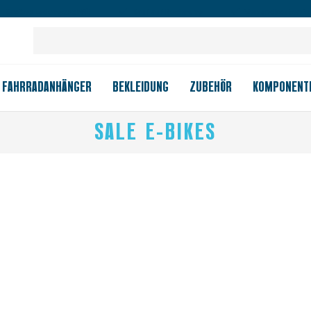
Großes Ladengeschäft
Kauf auf Rechnung
Versandkostenfrei
FAHRRADANHÄNGER
BEKLEIDUNG
ZUBEHÖR
KOMPONENT
SALE E-BIKES