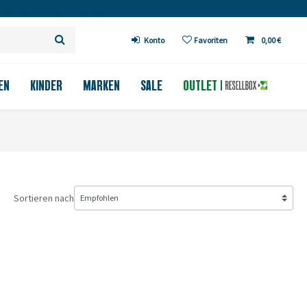
 ab 200€ in DE (außer Fahrräder)
Konto
Favoriten
0,00 €
EN
KINDER
MARKEN
SALE
OUTLET
Sortieren nach