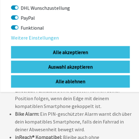
Aktivität zur Verfügung steht, anzeigen. So kannst du
DHL Wunschzustellung
eine vorzeitige Erschöpfung vermeiden.
PayPal
Radfahrersicherheit und -Assistenz
Funktional
Varia™ Kompatibilität:
Koppele deinen Edge mit dem
Weitere Einstellungen
Varia-Radar und den smarten Fahrradlichtern, um
herannahende Fahrzeuge frühzeitig zu erkennen und
Alle akzeptieren
gesehen zu werden.
Auswahl akzeptieren
Unfallbenachrichtigung:
Bei einer Unfallerkennung
wird eine Nachricht mit deiner aktuellen Position an
Alle ablehnen
vorher definierte Notfallkontakte gesendet.
Livetrack-Funktion:
Deine Liebsten können deiner
Position folgen, wenn dein Edge mit deinem
kompatiblen Smartphone gekoppelt ist.
Bike Alarm:
Ein PIN-geschützter Alarm warnt dich über
dein kompatibles Smartphone, falls dein Fahrrad in
deiner Abwesenheit bewegt wird.
inReach® Kompatibel:
Bleibe auch ohne