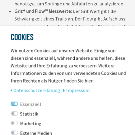
benötigst, um Sprünge und Abfahrten zu analysieren.
Grit® und Flow™ Messwerte:
Der Grit Wert gibt die
Schwierigkeit eines Trails an. Der Flow gibt Aufschluss,
wie flüssig dein Fahrstil ist. Auf Basis der Werte kannst
du deine Leistung auswerten und an deiner
COOKIES
Performance arbeiten.
Abbiegehinweise:
Bleibe mit Abbiegehinweisen und
Wir nutzen Cookies auf unserer Website. Einige von
Alarmen zuverlässig auf dem richtigen Weg und komme
diesen sind essenziell, während andere uns helfen, diese
auch auf unbekannten Strecken zuverlässig am Ziel an.
Website und Ihre Erfahrung zu verbessern. Weitere
Zurück zum Start:
Du hast dich verfahren oder
Informationen zu den von uns verwendeten Cookies und
möchtest frühzeitig den Rückweg antreten? Mit der
Ihren Rechten als Nutzer finden Sie hier:
Tracback® Funktion findest du ganz einfach wieder
Daten­schutz­erklärung
Impressum
zurück zum Startpunkt.
Ess- und Trinkalarme:
Damit dir bei Touren nicht die
Essenziell
Energie ausgeht, erinnern Benachrichtigungen dich
Statistik
daran, etwas zu trinken oder zu essen.
Marketing
Stamina Restenergie:
Verfolge mit STAMINA deine
Leistung und lass dir die Energie, die dir während deiner
Externe Medien