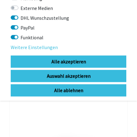
Externe Medien
DHL Wunschzustellung
CROOZER
PayPal
Croozer Gurtpolster Set Kid ab 2016 meadow
green
Funktional
Weitere Einstellungen
zur Zeit nicht lieferbar
4,30 € *
Alle akzeptieren
Auswahl akzeptieren
Alle ablehnen