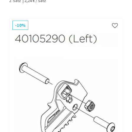
2
Satz
| 2,24 € / Satz
-10%