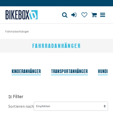
Großes Ladengeschäft
Kauf auf Rechnung
Versan
Fahrradanhänger
FAHRRADANHÄNGER
KINDERANHÄNGER
TRANSPORTANHÄNGER
HUNDEA
Filter
Sortieren nach