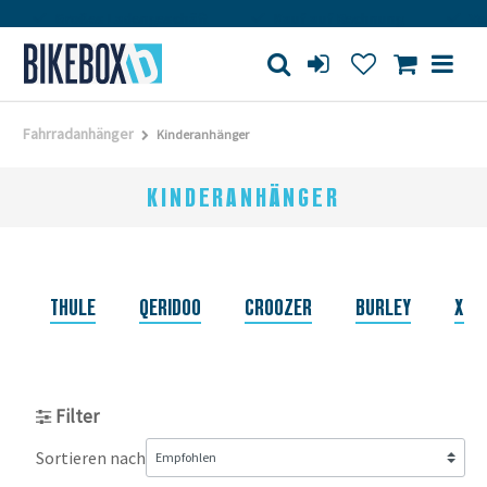
Großes Ladengeschäft
Kauf auf Rechnung
Versandkos
Fahrradanhänger
Kinderanhänger
KINDERANHÄNGER
THULE
QERIDOO
CROOZER
BURLEY
XLC
Filter
Sortieren nach