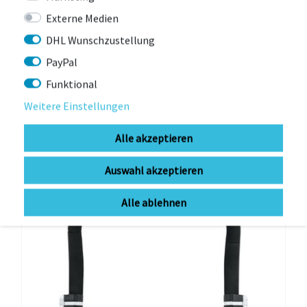
CROOZER
Externe Medien
Croozer Jogger-Set für Einsitzer
DHL Wunschzustellung
PayPal
sofort lieferbar (1-3Werktage)
Funktional
116,00 € *
UVP 149,90 €
Weitere Einstellungen
Alle akzeptieren
-8%
Auswahl akzeptieren
Alle ablehnen