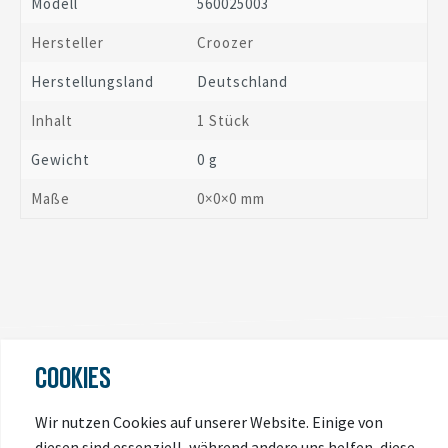
Modell
560025003
Hersteller
Croozer
Herstellungsland
Deutschland
Inhalt
1 Stück
Gewicht
0 g
Maße
0
×
0
×
0
mm
COOKIES
ZULETZT
Wir nutzen Cookies auf unserer Website. Einige von
ANGESEHEN
diesen sind essenziell, während andere uns helfen, diese