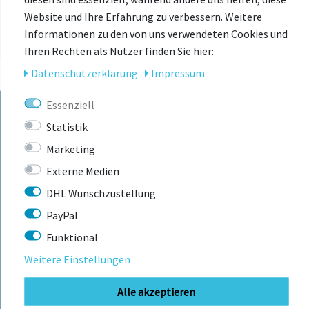
Website und Ihre Erfahrung zu verbessern. Weitere
Informationen zu den von uns verwendeten Cookies und
Ihren Rechten als Nutzer finden Sie hier:
Daten­schutz­erklärung
Impressum
Essenziell
Statistik
KONTAKT
Marketing
Externe Medien
BIKEBOX GmbH
0741 206770-00
DHL Wunschzustellung
Telefonzeiten:
Stuttgarter Str. 72 78628 Rottweil-
Mo-Fr: 09:00 - 12:00 Uhr
PayPal
Neufra
Funktional
Weitere Einstellungen
info@bikebox-shop.de
Alle akzeptieren