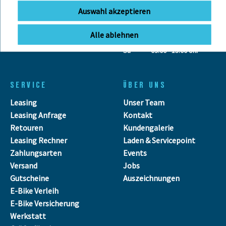
Auswahl akzeptieren
OFFNUNGSZEITEN
Anfahrt
Mo - Fr
11:00 - 18:00 Uhr
Alle ablehnen
Sa
09:00 - 13:00 Uhr
SERVICE
ÜBER UNS
Leasing
Unser Team
Leasing Anfrage
Kontakt
Retouren
Kundengalerie
Leasing Rechner
Laden & Servicepoint
Zahlungsarten
Events
Versand
Jobs
Gutscheine
Auszeichnungen
E-Bike Verleih
E-Bike Versicherung
Werkstatt