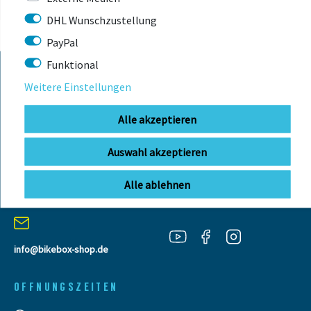
DHL Wunschzustellung
PayPal
Funktional
Weitere Einstellungen
KONTAKT
Alle akzeptieren
BIKEBOX GmbH
0741 206770-00
Auswahl akzeptieren
Telefonzeiten:
Stuttgarter Str. 72 78628 Rottweil-
Mo-Fr: 09:00 - 12:00 Uhr
Neufra
Alle ablehnen
info@bikebox-shop.de
OFFNUNGSZEITEN