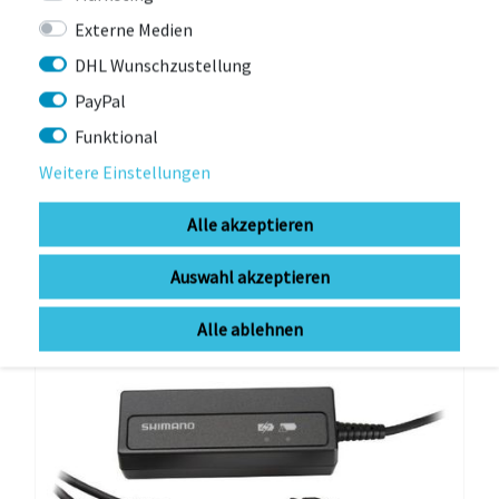
Externe Medien
SHIMANO
Shimano Schalter SW-RS801 (Paar)
DHL Wunschzustellung
PayPal
sofort lieferbar (1-3Werktage)
Funktional
99,00 € *
Weitere Einstellungen
UVP 154,95 €
Alle akzeptieren
-4%
Auswahl akzeptieren
Alle ablehnen