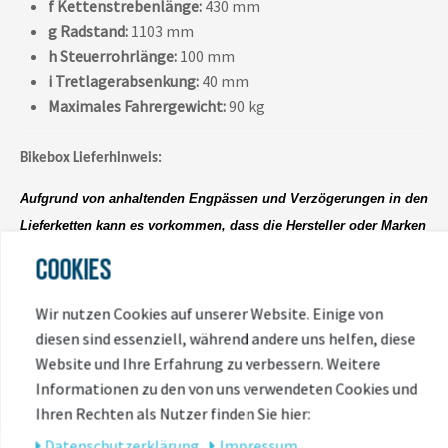
f Kettenstrebenlänge:
430 mm
g Radstand:
1103 mm
h Steuerrohrlänge:
100 mm
i Tretlagerabsenkung:
40 mm
Maximales Fahrergewicht:
90 kg
Bikebox Lieferhinweis:
Aufgrund von anhaltenden Engpässen und Verzögerungen in den
Lieferketten kann es vorkommen, dass die Hersteller oder Marken
einzelne Komponenten der Originalspezifikationen durch
COOKIES
mindestens gleich- oder höherwertige Bauteile ersetzt hat. Das
Fahrrad kann in Einzelfällen von den Abbildungen abweichen.
Wir nutzen Cookies auf unserer Website. Einige von
diesen sind essenziell, während andere uns helfen, diese
Website und Ihre Erfahrung zu verbessern. Weitere
Informationen zu den von uns verwendeten Cookies und
Ihren Rechten als Nutzer finden Sie hier:
Daten­schutz­erklärung
Impressum