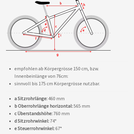
empfohlen ab Körpergrösse 150 cm, bzw.
Innenbeinlänge von 76cm:
sinnvoll bis 175 cm Körpergrösse nutzbar.
a Sitzrohrlänge:
460 mm
b Oberrohrlänge horizontal:
565 mm
c Überstandshöhe:
760 mm
d Sitzrohrwinkel:
74°
e Steuerrohrwinkel:
67°