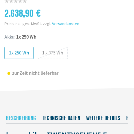
2.638,90 €
Preis inkl. ges. MwSt. zzgl.
Versandkosten
Akku:
1x 250 Wh
1x 250 Wh
1 x 375 Wh
zur Zeit nicht lieferbar
BESCHREIBUNG
TECHNISCHE DATEN
WEITERE DETAILS
HER