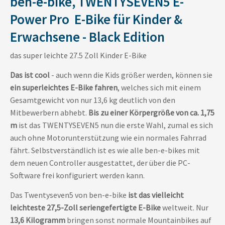
ben-e-bike, TWENTYSEVEN5 E-
Power Pro E-Bike für Kinder &
Erwachsene - Black Edition
das super leichte 27.5 Zoll Kinder E-Bike
Das ist cool
- auch wenn die Kids größer werden, können sie
ein superleichtes E-Bike fahren
, welches sich mit einem
Gesamtgewicht von nur 13,6 kg deutlich von den
Mitbewerbern abhebt.
Bis zu einer Körpergröße von ca. 1,75
m
ist das TWENTYSEVEN5 nun die erste Wahl, zumal es sich
auch ohne Motorunterstützung wie ein normales Fahrrad
fährt. Selbstverständlich ist es wie alle ben-e-bikes mit
dem neuen Controller ausgestattet, der über die PC-
Software frei konfiguriert werden kann.
Das Twentyseven5 von ben-e-bike
ist das
vielleicht
leichteste 27,5-Zoll seriengefertigte E-Bike
weltweit. Nur
13,6 Kilogramm
bringen sonst normale Mountainbikes auf