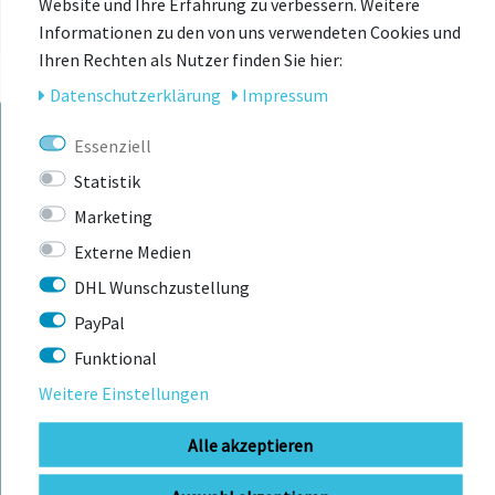
Website und Ihre Erfahrung zu verbessern. Weitere
Informationen zu den von uns verwendeten Cookies und
Ihren Rechten als Nutzer finden Sie hier:
Daten­schutz­erklärung
Impressum
Essenziell
KONTAKT
Statistik
Marketing
Externe Medien
BIKEBOX GmbH
0741 206770-00
Telefonzeiten:
Stuttgarter Str. 72 78628 Rottweil-
DHL Wunschzustellung
Mo-Fr: 09:00 - 12:00 Uhr
Neufra
PayPal
Funktional
Weitere Einstellungen
info@bikebox-shop.de
Alle akzeptieren
OFFNUNGSZEITEN