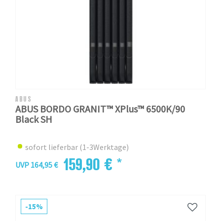
ABUS
ABUS BORDO GRANIT™ XPlus™ 6500K/90
Black SH
sofort lieferbar (1-3Werktage)
159,90 € *
UVP 164,95 €
-15%