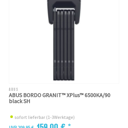
ABUS
ABUS BORDO GRANIT™ XPlus™ 6500KA/90
black SH
sofort lieferbar (1-3Werktage)
159,00 € *
UVP 209,95 €