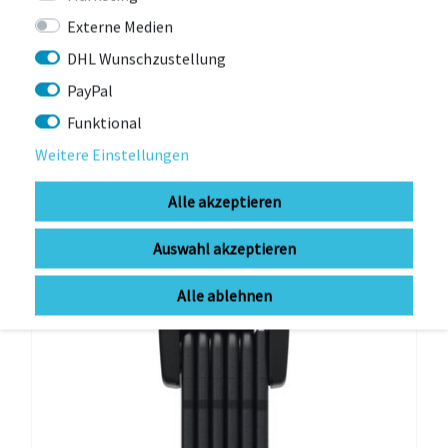
TQ-SYSTEMS
Externe Medien
TQ-Systems 4A CHARGER EU
DHL Wunschzustellung
PayPal
sofort lieferbar (1-3Werktage)
Funktional
159,95 € *
Weitere Einstellungen
Alle akzeptieren
-3%
Auswahl akzeptieren
Alle ablehnen