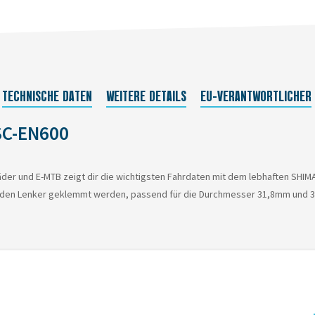
TECHNISCHE DATEN
WEITERE DETAILS
EU-VERANTWORTLICHER
SC-EN600
er und E-MTB zeigt dir die wichtigsten Fahrdaten mit dem lebhaften SHI
r an den Lenker geklemmt werden, passend für die Durchmesser 31,8mm und
ineshop von den Preisen in unserem stationären Geschäft abweichen können
er nicht immer identisch.
erkaufskanal (Onlineshop oder Ladengeschäft) ausgewiesen ist.