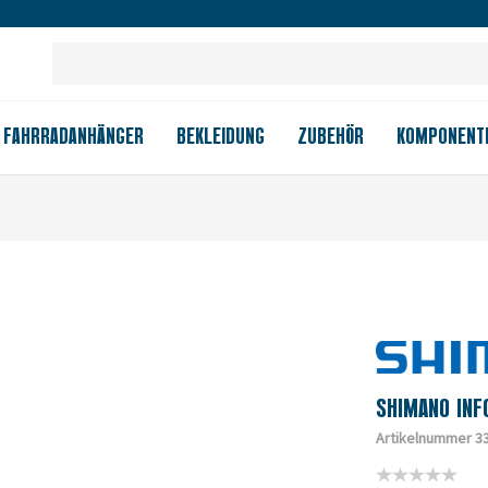
Großes Ladengeschäft
Kauf auf Rechnung
Versandkostenfrei
FAHRRADANHÄNGER
BEKLEIDUNG
ZUBEHÖR
KOMPONENT
SHIMANO INF
Artikelnummer 3