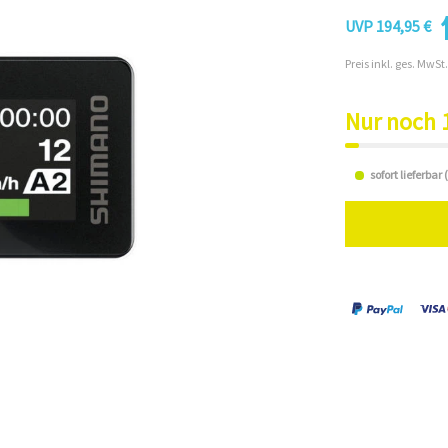
UVP 194,95 €
Preis inkl. ges. MwSt.
Nur noch 
sofort lieferbar