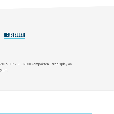
HERSTELLER
MANO STEPS SC-EN600 kompakten Farbdisplay an .
 35mm.
. Online- und Ladenpreise werden teilweise durch unterschiedliche