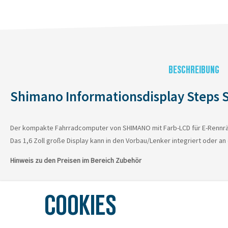
BESCHREIBUNG
Shimano Informationsdisplay Steps 
Der kompakte Fahrradcomputer von SHIMANO mit Farb-LCD für E-Rennräd
Das 1,6 Zoll große Display kann in den Vorbau/Lenker integriert ode
Hinweis zu den Preisen im Bereich Zubehör
Bitte beachten Sie, dass die Preise für Zubehörartikel in unserem Onl
COOKIES
Aktionen, Rabattierungen und Marktbedingungen bestimmt und sind dah
Es gilt jeweils der Preis, der zum Zeitpunkt des Kaufs im jeweiligen V