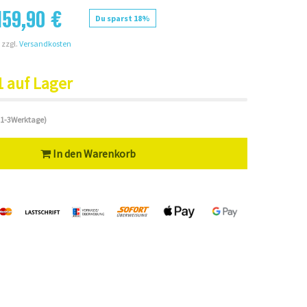
159,90 €
Du sparst 18%
 zzgl.
Versandkosten
1 auf Lager
 (1-3Werktage)
In den Warenkorb