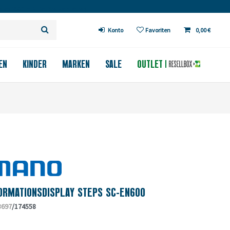
 ab 200€ in DE (außer Fahrräder)
Konto
Favoriten
0,00 €
EN
KINDER
MARKEN
SALE
OUTLET
ORMATIONSDISPLAY STEPS SC-EN600
3697
/174558