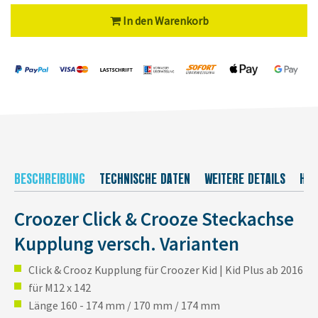
In den Warenkorb
BESCHREIBUNG
TECHNISCHE DATEN
WEITERE DETAILS
HER
Croozer Click & Crooze Steckachse
Kupplung versch. Varianten
Click & Crooz Kupplung für Croozer Kid | Kid Plus ab 2016
für M12 x 142
Länge 160 - 174 mm / 170 mm / 174 mm