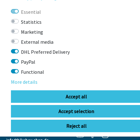
LAST
SEEN
Essential
Statistics
Marketing
External media
DHL Preferred Delivery
PayPal
Functional
CONTACT
More details
Accept all
BIKEBOX GmbH
0741 206770-00
Stuttgarter Str. 72 78628 Rottweil-
Accept selection
Neufra
Reject all