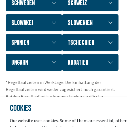
SCHWEDEN
SCHWEIZ
SLOWAKEI
SLOWENIEN
SPANIEN
TSCHECHIEN
UNGARN
KROATIEN
*Regellaufzeiten in Werktage. Die Einhaltung der
Regellaufzeiten wird weder zugesichert noch garantiert.
Bei den Regellaufzeiten können länderspezifische
Verzögerungen auftreten (z.B. Zollbehandlung,
COOKIES
Grenzgebiete, Inseln) sowie Abweichungen, abhängig
vom jeweiligen deutschen Versandort, entstehen.
Our website uses cookies. Some of them are essential, other
Detailinformationen zu den Laufzeiten je Postleitzahl