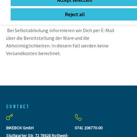
Accept selection
Vereinbarungen mit Dir getroffen haben. Die Lieferzeit
bestimmt sich in diesem Fall nach dem Artikel mit der
Reject all
längsten Lieferzeit den Du bestellt hast.
Bei Selbstabholung informieren wir Dich per E-Mail
über die Bereitstellung der Ware und die
Abholmöglichkeiten. In diesem Fall werden keine
Versandkosten berechnet.
CONTACT
BIKEBOX GmbH
0741 206770-00
Stuttgarter Str. 72 78628 Rottweil-