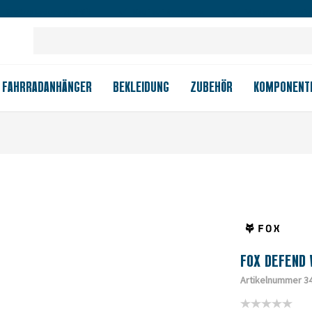
Großes Ladengeschäft
Kauf auf Rechnung
Versandkostenfrei
FAHRRADANHÄNGER
BEKLEIDUNG
ZUBEHÖR
KOMPONENT
FOX DEFEND
Artikelnummer 3