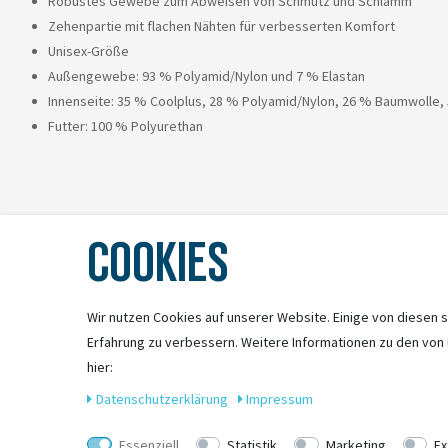
Robustes Gewebe zum Abweisen von Schmutz und Schlamm
Zehenpartie mit flachen Nähten für verbesserten Komfort
Unisex-Größe
Außengewebe: 93 % Polyamid/Nylon und 7 % Elastan
Innenseite: 35 % Coolplus, 28 % Polyamid/Nylon, 26 % Baumwolle, 5
Futter: 100 % Polyurethan
COOKIES
Wir nutzen Cookies auf unserer Website. Einige von diesen s
Erfahrung zu verbessern. Weitere Informationen zu den von
hier:
Daten­schutz­erklärung
Impressum
Essenziell
Statistik
Marketing
Ex