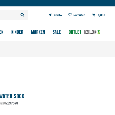
 ab 200€ in DE (außer Fahrräder)
Konto
Favoriten
0,00 €
EN
KINDER
MARKEN
SALE
OUTLET
 WATER SOCK
4288
/197078