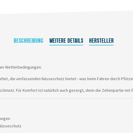
BESCHREIBUNG
WEITERE DETAILS
HERSTELLER
llen Wetterbedingungen.
tet, die umfassenden Nässeschutz bietet - was beim Fahren durch Pfützen un
hmutz. Für Komfort ist natürlich auch gesorgt, denn die Zehenpartie mit 
gungen
 Nässeschutz