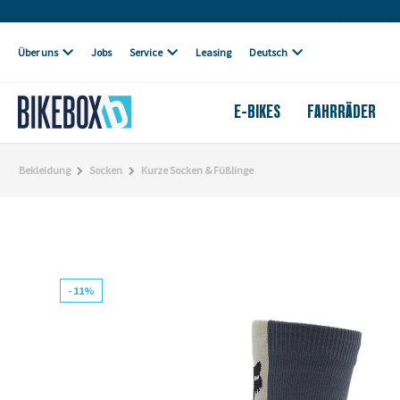
Eigene Werkstatt
Über uns
Jobs
Service
Leasing
Deutsch
E-BIKES
FAHRRÄDER
Bekleidung
Socken
Kurze Socken & Füßlinge
- 11%