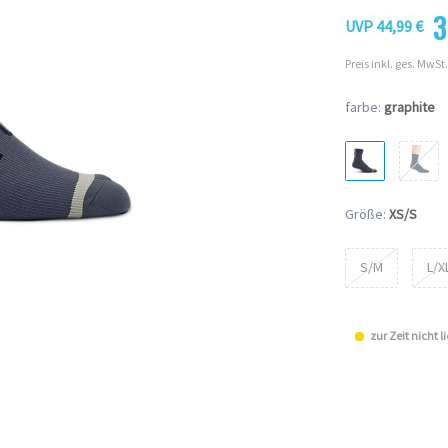
3
UVP 44,99 €
Preis inkl. ges. MwSt.
farbe:
graphite
Größe:
XS/S
S/M
L/X
zur Zeit nicht l