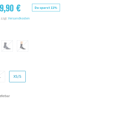
9,90 €
Du sparst 11%
 zzgl.
Versandkosten
L
XS/S
ieferbar