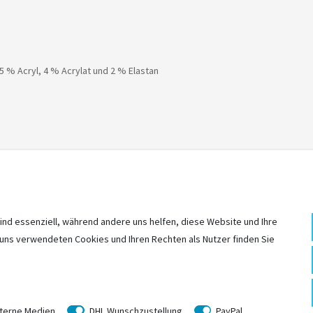
 % Acryl, 4 % Acrylat und 2 % Elastan
ind essenziell, während andere uns helfen, diese Website und Ihre
 uns verwendeten Cookies und Ihren Rechten als Nutzer finden Sie
ZULETZT
ANGESEHEN
terne Medien
DHL Wunschzustellung
PayPal