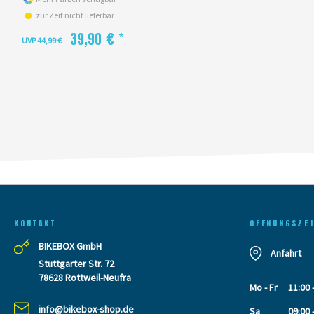
zur Zeit nicht lieferbar
39,90 € *
UVP 44,99 €
KONTAKT
OFFNUNGSZE
BIKEBOX GmbH
Anfahrt
Stuttgarter Str. 72
78628 Rottweil-Neufra
Mo - Fr
11:00 
info@bikebox-shop.de
Sa
09:00 