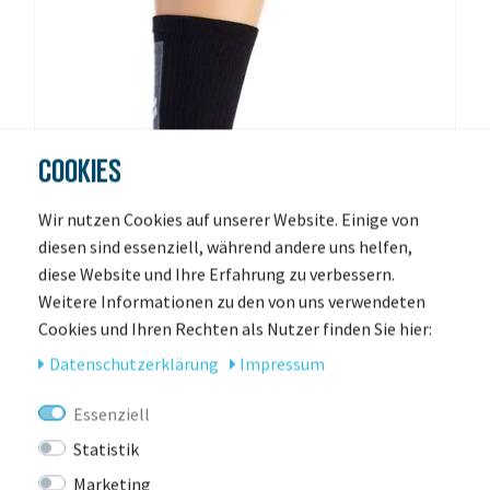
COOKIES
Wir nutzen Cookies auf unserer Website. Einige von
diesen sind essenziell, während andere uns helfen,
diese Website und Ihre Erfahrung zu verbessern.
Weitere Informationen zu den von uns verwendeten
Cookies und Ihren Rechten als Nutzer finden Sie hier:
Daten­schutz­erklärung
Impressum
FOX RACING (BEKLEIDUNG)
Fox Defend Socken - 20 cm
Essenziell
Mehr Farben verfügbar
Statistik
zur Zeit nicht lieferbar
Marketing