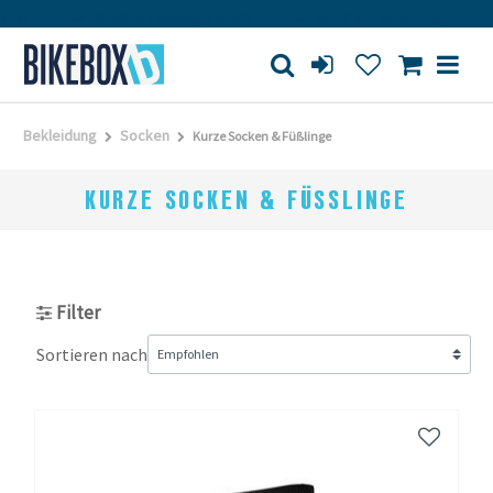
Großes Ladengeschäft
Kauf auf Rechnung
Versa
Bekleidung
Socken
Kurze Socken & Füßlinge
KURZE SOCKEN & FÜSSLINGE
Filter
Sortieren nach