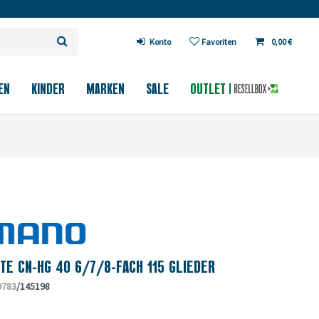
 ab 200€ in DE (außer Fahrräder)
Konto
Favoriten
0,00 €
EN
KINDER
MARKEN
SALE
OUTLET
TE CN-HG 40 6/7/8-FACH 115 GLIEDER
9783
/145198