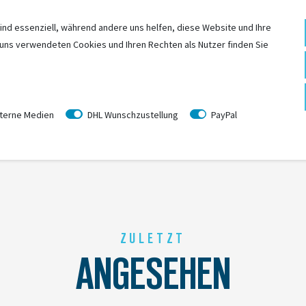
1 Stück
ind essenziell, während andere uns helfen, diese Website und Ihre
0 g
 uns verwendeten Cookies und Ihren Rechten als Nutzer finden Sie
0
×
0
×
0
mm
terne Medien
DHL Wunschzustellung
PayPal
ZULETZT
ANGESEHEN