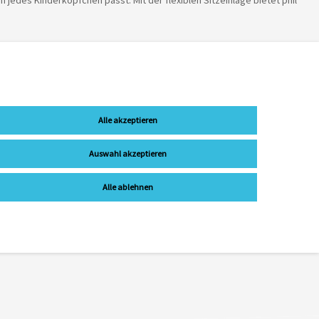
 jedes Kinderköpfchen passt. Mit der flexiblen Sitzeinlage bietet phil
ls Platz nehmen während hinten das kleinere Baby in Liegeposition
Alle akzeptieren
Auswahl akzeptieren
Alle ablehnen