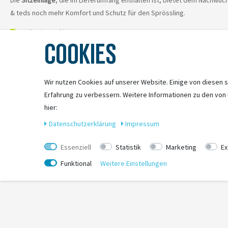
Die
Sitzeinlage
, die im Lieferumfang enthalten ist, bietet dem Nachwuch
& teds noch mehr Komfort und Schutz für den Sprössling.
Befestigung hinten
COOKIES
Bei der Befestigung hinten hat vorne noch ein sitzendes Kind oder e
Befestigung vorne
Bei der Befestigung vorne muss der Sicherheitsbügel entfernt werd
Wir nutzen Cookies auf unserer Website. Einige von diesen s
schläft.
Erfahrung zu verbessern. Weitere Informationen zu den von
Produkteigenschaften
hier:
Daten­schutz­erklärung
Impressum
Sicherer 5-Punkt-Gurt
Sitzeinlage für mehr Halt
Essenziell
Statistik
Marketing
Ex
Farbe: schwarz
​passt auch auf das V1 Modell
Funktional
Weitere Einstellungen
Maximalbelastung 20 kg