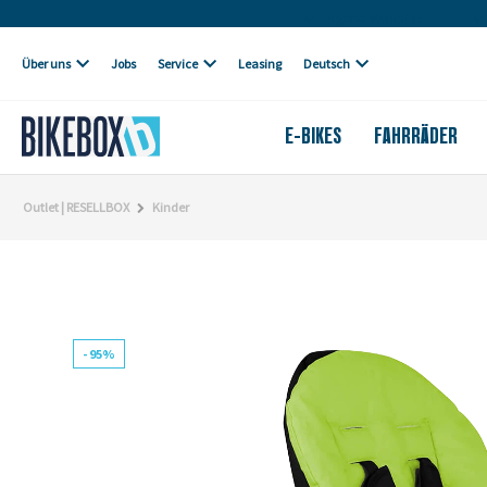
Eigene Werkstatt
Über uns
Jobs
Service
Leasing
Deutsch
E-BIKES
FAHRRÄDER
Outlet | RESELLBOX
Kinder
- 95%