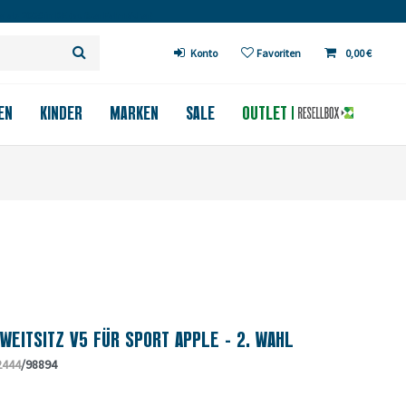
 ab 200€ in DE (außer Fahrräder)
Konto
Favoriten
0,00 €
EN
KINDER
MARKEN
SALE
OUTLET
WEITSITZ V5 FÜR SPORT APPLE - 2. WAHL
2444
/98894