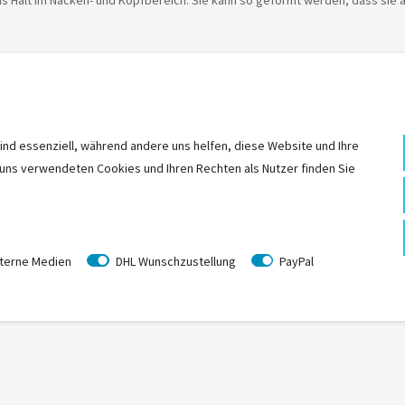
s Halt im Nacken- und Kopfbereich. Sie kann so geformt werden, dass sie an
ine Babyschale platz.
en. Das größere Kind kann somit auf dem Zweitsitz vorne in Höhe des Büge
ind essenziell, während andere uns helfen, diese Website und Ihre
 uns verwendeten Cookies und Ihren Rechten als Nutzer finden Sie
terne Medien
DHL Wunschzustellung
PayPal