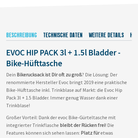
BESCHREIBUNG
TECHNISCHE DATEN
WEITERE DETAILS
HER
EVOC HIP PACK 3l + 1.5l Bladder -
Bike-Hüfttasche
Dein
Bikerucksack ist Dir oft zu groß
? Die Lösung: Der
renommierte Hersteller Evoc bringt 2019 eine praktische
Bike-Hüfttasche inkl. Trinkblase auf Markt: die Evoc Hip
Pack 3l + 1.5 Bladder. Immer genug Wasser dank einer
Trinkblase!
Großer Vorteil: Dank der evoc Bike-Gürteltasche mit
integrierter Trinkflasche
bleibt der Rücken frei
! Die
Features können sich sehen lassen:
Platz für
etwas