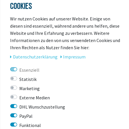
COOKIES
durch große Flexibilät und hohe Materialstabilität
bei besonders guter Luftdurchlässigkeit aus. Durch
Wir nutzen Cookies auf unserer Website. Einige von
diese Kombination ist es das optimale Material zur
diesen sind essenziell, während andere uns helfen, diese
Verarbeitung in unseren hochwertigsten
Website und Ihre Erfahrung zu verbessern. Weitere
Hüftgurten.
Informationen zu den von uns verwendeten Cookies und
Ihren Rechten als Nutzer finden Sie hier:
N210 D Ripstop PU coated
Daten­schutz­erklärung
Impressum
Die Anforderungen an das perfekte Außenmaterial
für Rucksäcke kann man in vier Eigenschaften
Essenziell
zusammenfassen: haltbar, abriebfest,
Statistik
wasserabweisend und leicht. Genau das ist es, was
Nylon 210/D Ripstop bietet. Eine vierfache PU-
Marketing
Beschichtung des leichten Nylon Grundstoffs sorgt
Externe Medien
für Feuchtigkeitsschutz und Abriebfestigkeit. Ein
DHL Wunschzustellung
Mikrogewebe aus Fasern unterteilt das
Grundmaterial in quadratische Segmente um die
PayPal
Ausweitung von Rissen zu verhindern – daher der
Funktional