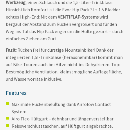
Werkzeug
, einen Schlauch und die 1,5-Liter-Trinkblase.
Hinsichtlich Komfort ist die Evoc Hip Pack 3l + 1.5 Bladder
echtes High-End: Mit dem
VENTIFLAP-Systems
wird
bergauf der Abstand zum Rücken vergrößert und für den
Weg ins Tal das Hip Pack enger um die Hüfte gezurrt – durch
einfaches Ziehen am Gurt.
Fazit:
Rücken frei für durstige Mountainbiker! Dank der
integrierten 1,5l-Trinkblase (herausnehmbar) kommt man
auf Bike-Touren auch bei Hitze nicht ins Dehydrieren. Top:
Bestmögliche Ventilation, kleinstmögliche Auflagefläche,
und Wasservorräte inklusive.
Features
Maximale Rückenbelüftung dank Airfolow Contact
System
Airo Flex-Hüftgurt – dehnbar und längenverstellbar
Reissverschlusstaschen, auf Hüftgurt angebrachte,