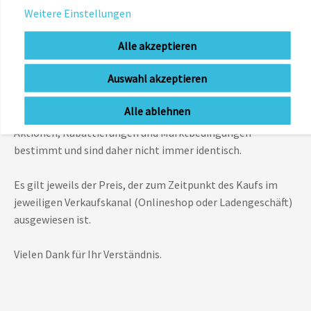
Name Ripstop.
Weitere Einstellungen
Hinweis zu den Preisen im Bereich Zubehör
Alle akzeptieren
Bitte beachten Sie, dass die Preise für Zubehörartikel in
Auswahl akzeptieren
unserem Onlineshop von den Preisen in unserem
stationären Geschäft abweichen können. Online- und
Alle ablehnen
Ladenpreise werden teilweise durch unterschiedliche
Aktionen, Rabattierungen und Marktbedingungen
bestimmt und sind daher nicht immer identisch.
Es gilt jeweils der Preis, der zum Zeitpunkt des Kaufs im
jeweiligen Verkaufskanal (Onlineshop oder Ladengeschäft)
ausgewiesen ist.
Vielen Dank für Ihr Verständnis.