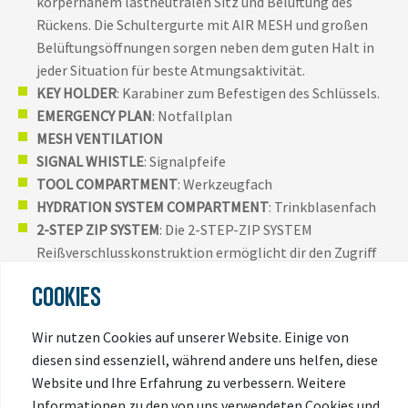
körpernahem lastneutralen Sitz und Belüftung des
Rückens. Die Schultergurte mit AIR MESH und großen
Belüftungsöffnungen sorgen neben dem guten Halt in
jeder Situation für beste Atmungsaktivität.
KEY HOLDER
: Karabiner zum Befestigen des Schlüssels.
EMERGENCY PLAN
: Notfallplan
MESH VENTILATION
SIGNAL WHISTLE
: Signalpfeife
TOOL COMPARTMENT
: Werkzeugfach
HYDRATION SYSTEM COMPARTMENT
: Trinkblasenfach
2-STEP ZIP SYSTEM
: Die 2-STEP-ZIP SYSTEM
Reißverschlusskonstruktion ermöglicht dir den Zugriff
auf dein Rucksack-Hauptfach auf zwei Arten: Die
COOKIES
komplette Öffnung des Hauptfaches bietet dir
uneingeschränkten Zugriff auf den gesamten Inhalt. Die
Wir nutzen Cookies auf unserer Website. Einige von
Topload-Variante ist praktisch, wenn du unterwegs bist.
diesen sind essenziell, während andere uns helfen, diese
MOBILE PHONE POCKET
: Fach für das Mobiltelefon
Website und Ihre Erfahrung zu verbessern. Weitere
HYDRATION CLIP
: Clip zur Fixierung des Trinkschlauchs.
Informationen zu den von uns verwendeten Cookies und