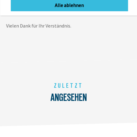
jeweiligen Verkaufskanal (Onlineshop oder Ladengeschäft)
Alle ablehnen
ausgewiesen ist.
Vielen Dank für Ihr Verständnis.
ZULETZT
ANGESEHEN