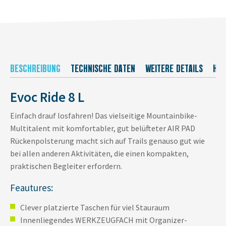
BESCHREIBUNG
TECHNISCHE DATEN
WEITERE DETAILS
HER
Evoc Ride 8 L
Einfach drauf losfahren! Das vielseitige Mountainbike-
Multitalent mit komfortabler, gut belüfteter AIR PAD
Rückenpolsterung macht sich auf Trails genauso gut wie
bei allen anderen Aktivitäten, die einen kompakten,
praktischen Begleiter erfordern.
Feautures:
Clever platzierte Taschen für viel Stauraum
Innenliegendes WERKZEUGFACH mit Organizer-