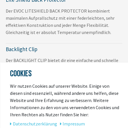
Der EVOC LITESHIELD BACK PROTECTOR kombiniert
maximalen Aufprallschutz mit einer federleichten, sehr
effektiven Konstruktion und jeder Menge Flexibilität.
Gleichzeitig ist er absolut Temperatur unempfindlich.
Backlight Clip
Der BACKLIGHT CLIP bietet dir eine einfache und schnelle
Befestigungsmöglichkeit für ein Rücklicht. So lässt sich
COOKIES
deine Sichtbarkeit im Handumdrehen erhöhen.
Wir nutzen Cookies auf unserer Website. Einige von
2-Step Zip System
diesen sind essenziell, während andere uns helfen, diese
Website und Ihre Erfahrung zu verbessern. Weitere
Die 2-STEP-ZIP SYSTEM Reißverschlusskonstruktion
Informationen zu den von uns verwendeten Cookies und
ermöglicht dir den Zugriff auf dein Rucksack-Hauptfach auf
Ihren Rechten als Nutzer finden Sie hier:
zwei Arten: Die komplette Öffnung des Hauptfaches bietet
Daten­schutz­erklärung
Impressum
dir uneingeschränkten Zugriff auf den gesamten Inhalt. Die