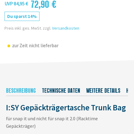
72,90 €
UVP 84,95 €
Du sparst 14%
Preis inkl. ges. MwSt. zzgl.
Versandkosten
zur Zeit nicht lieferbar
BESCHREIBUNG
TECHNISCHE DATEN
WEITERE DETAILS
HER
I:SY Gepäckträgertasche Trunk Bag
für snap it und nicht für snap it 2.0 (Racktime
Gepäckträger)