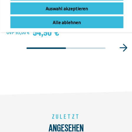
VAUDE Silkroad L (i-Rack)
Auswahl akzeptieren
zur Zeit nicht lieferbar
Alle ablehnen
54,90 € *
UVP 95,00 €
ZULETZT
ANGESEHEN