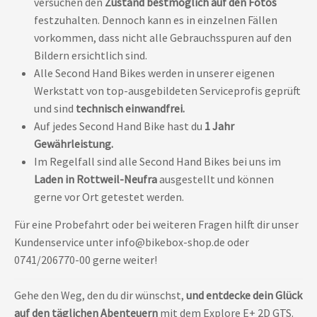
versuchen den
Zustand bestmöglich auf den Fotos
festzuhalten. Dennoch kann es in einzelnen Fällen
vorkommen, dass nicht alle Gebrauchsspuren auf den
Bildern ersichtlich sind.
Alle Second Hand Bikes werden in unserer eigenen
Werkstatt von top-ausgebildeten Serviceprofis geprüft
und sind
technisch einwandfrei.
Auf jedes Second Hand Bike hast du
1 Jahr
Gewährleistung.
Im Regelfall sind alle Second Hand Bikes bei uns im
Laden in Rottweil-Neufra
ausgestellt und können
gerne vor Ort getestet werden.
Für eine Probefahrt oder bei weiteren Fragen hilft dir unser
Kundenservice unter info@bikebox-shop.de oder
0741/206770-00 gerne weiter!
Gehe den Weg, den du dir wünschst,
und entdecke dein Glück
auf den täglichen Abenteuern
mit dem Explore E+ 2D GTS.