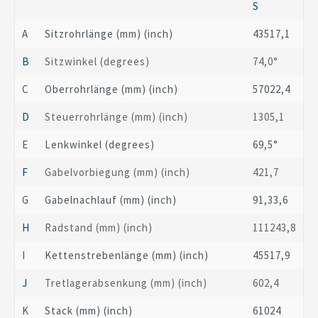
S
A
Sitzrohrlänge
(mm)
(inch)
435
17,1
B
Sitzwinkel
(degrees)
74,0°
C
Oberrohrlänge
(mm)
(inch)
570
22,4
D
Steuerrohrlänge
(mm)
(inch)
130
5,1
E
Lenkwinkel
(degrees)
69,5°
F
Gabelvorbiegung
(mm)
(inch)
42
1,7
G
Gabelnachlauf
(mm)
(inch)
91,3
3,6
H
Radstand
(mm)
(inch)
1112
43,8
I
Kettenstrebenlänge
(mm)
(inch)
455
17,9
J
Tretlagerabsenkung
(mm)
(inch)
60
2,4
K
Stack
(mm)
(inch)
610
24