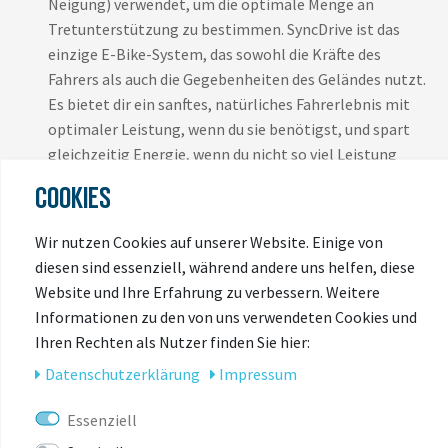
Neigung) verwendet, um die optimale Menge an
Tretunterstützung zu bestimmen. SyncDrive ist das
einzige E-Bike-System, das sowohl die Kräfte des
Fahrers als auch die Gegebenheiten des Geländes nutzt.
Es bietet dir ein sanftes, natürliches Fahrerlebnis mit
optimaler Leistung, wenn du sie benötigst, und spart
gleichzeitig Energie, wenn du nicht so viel Leistung
benötigst.
COOKIES
Ridecontrol Dash:
Dieses Zwei-in-Eins-Gerät verfügt
über Tasten zur Steuerung der Unterstützungsmodi
Wir nutzen Cookies auf unserer Website. Einige von
sowie über ein integriertes Farbdisplay. Du kannst die
diesen sind essenziell, während andere uns helfen, diese
Reichweite, den Batteriestand und den
Website und Ihre Erfahrung zu verbessern. Weitere
Unterstützungsmodus sowie Standard-Raddaten wie
Informationen zu den von uns verwendeten Cookies und
Geschwindigkeit und Entfernung überprüfen, ohne
Ihren Rechten als Nutzer finden Sie hier:
einen weiteren Bildschirm am E-Bike anbringen zu
Daten­schutz­erklärung
Impressum
müssen. Es verfügt auch über einen ANT+-Anschluss,
sodass du einen Herzfrequenzmesser und andere
Essenziell
Fitnessgeräte anschließen kannst.