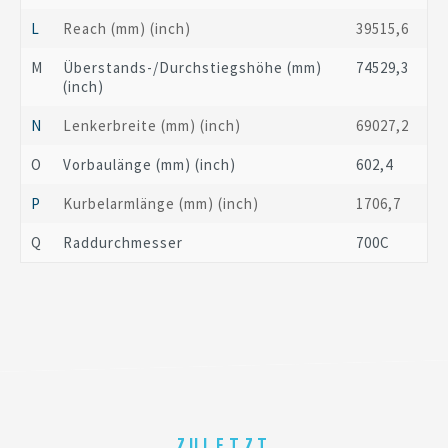
L
Reach
(mm)
(inch)
395
15,6
M
Überstands-/Durchstiegshöhe
(mm)
745
29,3
(inch)
N
Lenkerbreite
(mm)
(inch)
690
27,2
O
Vorbaulänge
(mm)
(inch)
60
2,4
P
Kurbelarmlänge
(mm)
(inch)
170
6,7
Q
Raddurchmesser
700C
ZULETZT