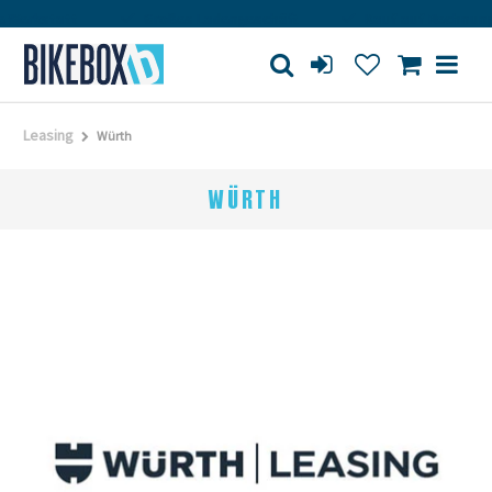
rkstatt
Großes Ladengeschäft
Kauf auf Rechnung
Leasing
Würth
WÜRTH