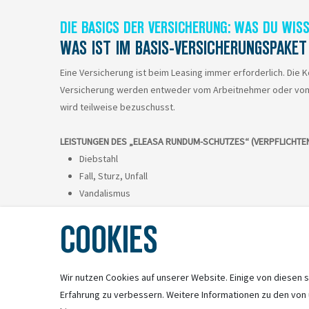
DIE BASICS DER VERSICHERUNG: WAS DU WIS
WAS IST IM BASIS-VERSICHERUNGSPAKE
Eine Versicherung ist beim Leasing immer erforderlich. Die K
Versicherung werden entweder vom Arbeitnehmer oder vom
wird teilweise bezuschusst.
LEISTUNGEN DES „ELEASA RUNDUM-SCHUTZES“ (VERPFLICHTE
Diebstahl
Fall, Sturz, Unfall
Vandalismus
Bedienungsfehler, Ungeschicklichkeit
COOKIES
Überspannung, Induktion, Kurzschluss
Garantieverlängerung (nach Ablauf der gesetzlichen Ge
Wir nutzen Cookies auf unserer Website. Einige von diesen s
Erfahrung zu verbessern. Weitere Informationen zu den von