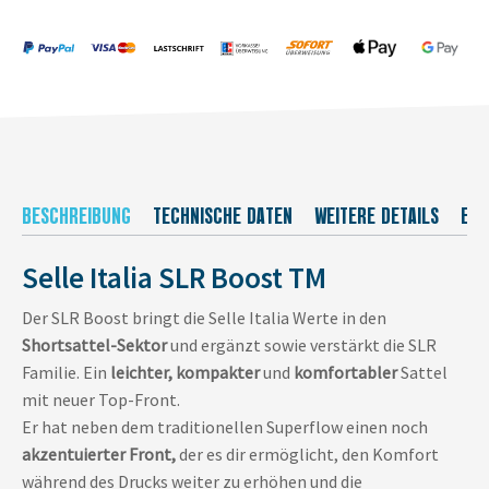
BESCHREIBUNG
TECHNISCHE DATEN
WEITERE DETAILS
EU-
Selle Italia SLR Boost TM
Der SLR Boost bringt die Selle Italia Werte in den
Shortsattel-Sektor
und ergänzt sowie verstärkt die SLR
Familie. Ein
leichter, kompakter
und
komfortabler
Sattel
mit neuer Top-Front.
Er hat neben dem traditionellen Superflow einen noch
akzentuierter Front,
der es dir ermöglicht, den Komfort
während des Drucks weiter zu erhöhen und die