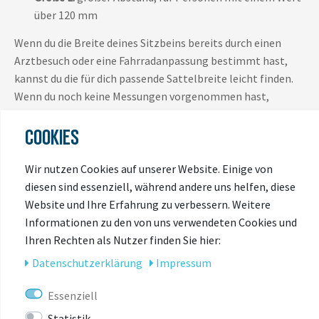
über 120 mm
Wenn du die Breite deines Sitzbeins bereits durch einen
Arztbesuch oder eine Fahrradanpassung bestimmt hast,
kannst du die für dich passende Sattelbreite leicht finden.
Wenn du noch keine Messungen vorgenommen hast,
empfiehlt es sich, sich an eine der idmatch Stellen zu
COOKIES
wenden.
Die Zahlen
Wir nutzen Cookies auf unserer Website. Einige von
diesen sind essenziell, während andere uns helfen, diese
1, 2 und 3 geben das Vorhandensein oder Fehlen der
Website und Ihre Erfahrung zu verbessern. Weitere
Aussparung am Sattel an, und der entscheidende Faktor bei
Informationen zu den von uns verwendeten Cookies und
der Auswahl ist die Rotation des Beckens/der
Ihren Rechten als Nutzer finden Sie hier:
Körperflexibilität. Für diejenigen, die eine ausgezeichnete
Beckenrotation haben, wird Größe 3 empfohlen, während
Daten­schutz­erklärung
Impressum
es für andere ratsam ist, sich in absteigender Reihenfolge
auf Größe 1 zuzubewegen.
Essenziell
Statistik