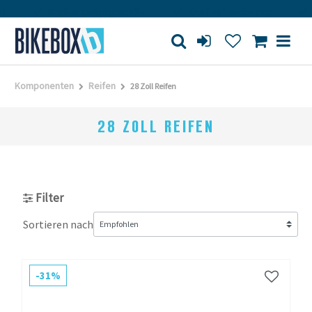
Großes Ladengeschäft
Kauf auf Rechnung
Versandk
Komponenten
Reifen
28 Zoll Reifen
28 ZOLL REIFEN
Filter
Sortieren nach
-31%