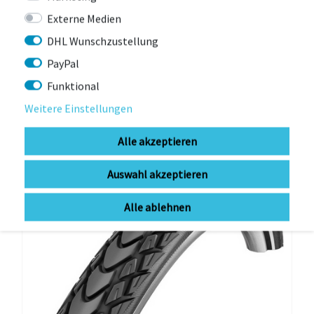
Externe Medien
DHL Wunschzustellung
sofort lieferbar (1-3Werktage)
59,30 € *
PayPal
UVP 59,90 €
Funktional
Weitere Einstellungen
-14%
Alle akzeptieren
Auswahl akzeptieren
Alle ablehnen