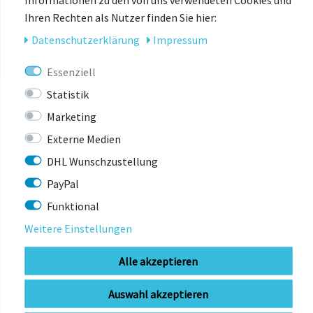
Ihren Rechten als Nutzer finden Sie hier:
Daten­schutz­erklärung
Impressum
Essenziell
Statistik
Marketing
Externe Medien
DAS KÖNNTE
DHL Wunschzustellung
DIR AUCH GEFALLEN
PayPal
Funktional
Weitere Einstellungen
-3%
Alle akzeptieren
Auswahl akzeptieren