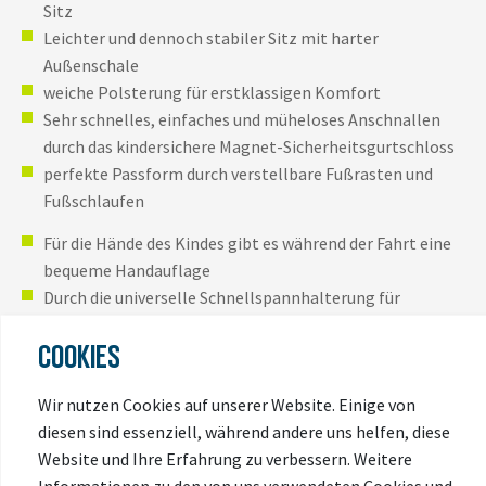
Sitz
Leichter und dennoch stabiler Sitz mit harter
Außenschale
weiche Polsterung für erstklassigen Komfort
Sehr schnelles, einfaches und müheloses Anschnallen
durch das kindersichere Magnet-Sicherheitsgurtschloss
perfekte Passform durch verstellbare Fußrasten und
Fußschlaufen
Für die Hände des Kindes gibt es während der Fahrt eine
bequeme Handauflage
Durch die universelle Schnellspannhalterung für
normale und Ahead-Vorbauten lässt sich der Fahrradsitz
COOKIES
in Sekundenschnelle anbringen bzw. abnehmen
Durch wasserabweisende Sitzmaterialien einfach zu
Wir nutzen Cookies auf unserer Website. Einige von
reinigen und trocken zu halten
diesen sind essenziell, während andere uns helfen, diese
Entwickelt und getestet für Kinder ab 9 Monate bis 3
Website und Ihre Erfahrung zu verbessern. Weitere
Jahre mit einem Gewicht bis zu 15 kg
Informationen zu den von uns verwendeten Cookies und