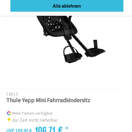
Alle ablehnen
THULE
Thule Yepp Mini Fahrradkindersitz
Mehr Farben verfügbar
zur Zeit nicht lieferbar
106,71 € *
UVP 109,95 €