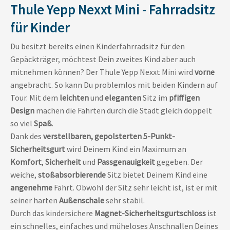
Thule Yepp Nexxt Mini - Fahrradsitz
für Kinder
Du besitzt bereits einen Kinderfahrradsitz für den
Gepäckträger, möchtest Dein zweites Kind aber auch
mitnehmen können? Der Thule Yepp Nexxt Mini wird
vorne
angebracht. So kann Du problemlos mit beiden Kindern auf
Tour. Mit dem
leichten
und
eleganten
Sitz im
pfiffigen
Design
machen die Fahrten durch die Stadt gleich doppelt
so viel
Spaß
.
Dank des
verstellbaren, gepolsterten 5-Punkt-
Sicherheitsgurt
wird Deinem Kind ein Maximum an
Komfort
,
Sicherheit
und
Passgenauigkeit
gegeben. Der
weiche,
stoßabsorbierende
Sitz bietet Deinem Kind eine
angenehme
Fahrt. Obwohl der Sitz sehr leicht ist, ist er mit
seiner harten
Außenschale
sehr stabil.
Durch das kindersichere
Magnet-Sicherheitsgurtschloss
ist
ein schnelles, einfaches und müheloses Anschnallen Deines