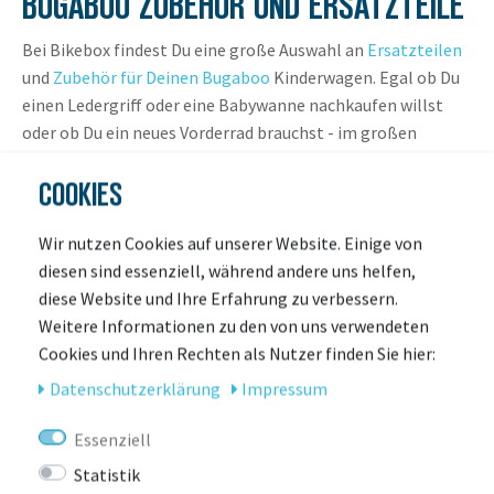
BUGABOO ZUBEHÖR UND ERSATZTEILE
Bei Bikebox findest Du eine große Auswahl an
Ersatzteilen
und
Zubehör für Deinen Bugaboo
Kinderwagen. Egal ob Du
einen Ledergriff oder eine Babywanne nachkaufen willst
oder ob Du ein neues Vorderrad brauchst - im großen
Sortiment findest Du das Passende.
COOKIES
Wir nutzen Cookies auf unserer Website. Einige von
diesen sind essenziell, während andere uns helfen,
diese Website und Ihre Erfahrung zu verbessern.
KONTAKT
Weitere Informationen zu den von uns verwendeten
Cookies und Ihren Rechten als Nutzer finden Sie hier:
Daten­schutz­erklärung
Impressum
BIKEBOX GmbH
0741 206770-00
Telefonzeiten:
Stuttgarter Str. 72 78628 Rottweil-
Essenziell
Mo-Fr: 09:00 - 12:00 Uhr
Neufra
Statistik