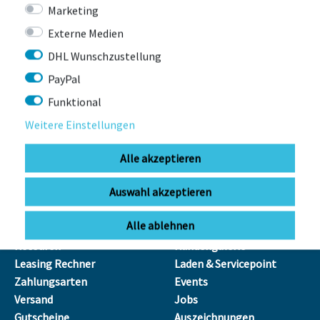
Marketing
Externe Medien
info@bikebox-shop.de
DHL Wunschzustellung
PayPal
OFFNUNGSZEITEN
Funktional
Anfahrt
Mo - Fr
11:00 - 18:00 Uhr
Weitere Einstellungen
Sa
09:00 - 13:00 Uhr
Alle akzeptieren
SERVICE
ÜBER UNS
Auswahl akzeptieren
Leasing
Unser Team
Alle ablehnen
Leasing Anfrage
Kontakt
Retouren
Kundengalerie
Leasing Rechner
Laden & Servicepoint
Zahlungsarten
Events
Versand
Jobs
Gutscheine
Auszeichnungen