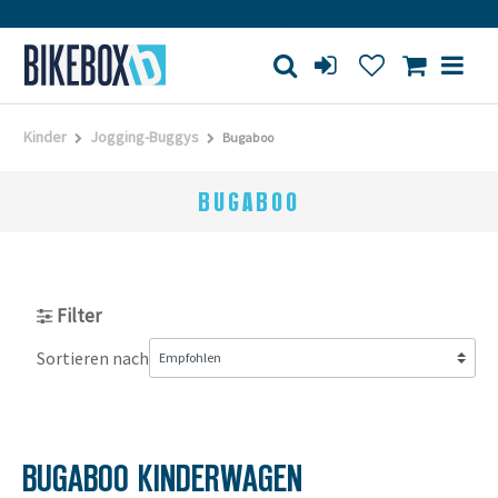
gene Werkstatt
Großes Ladengeschäft
Kauf auf Rech
Kinder
Jogging-Buggys
Bugaboo
BUGABOO
Filter
Sortieren nach
BUGABOO KINDERWAGEN