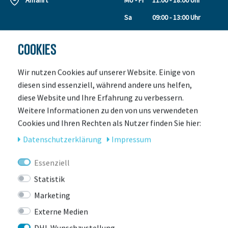
Anfahrt
Mo - Fr
11:00 - 18:00 Uhr
Sa
09:00 - 13:00 Uhr
COOKIES
SERVICE
ÜBER UNS
Leasing
Unser Team
Wir nutzen Cookies auf unserer Website. Einige von
Leasing Anfrage
Kontakt
diesen sind essenziell, während andere uns helfen,
Retouren
Kundengalerie
diese Website und Ihre Erfahrung zu verbessern.
Leasing Rechner
Laden & Servicepoint
Weitere Informationen zu den von uns verwendeten
Zahlungsarten
Events
Cookies und Ihren Rechten als Nutzer finden Sie hier:
Versand
Jobs
Daten­schutz­erklärung
Impressum
Gutscheine
Auszeichnungen
E-Bike Verleih
Essenziell
E-Bike Versicherung
Statistik
Werkstatt
Marketing
Größe für ein
Kinderfahrrad
Externe Medien
So wird dein Bike geliefert!
DHL Wunschzustellung