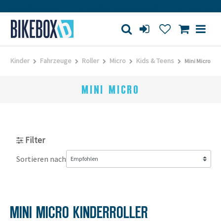
Eigene Werkstatt
Großes Ladengeschäft
Kauf auf R
Kinder
Fahrzeuge
Roller
Micro
Kids & Teens
Mini Micro
MINI MICRO
Filter
Sortieren nach
MINI MICRO KINDERROLLER