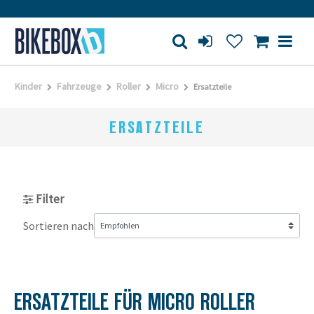
Eigene Werkstatt
Großes Ladengeschäft
Kauf auf 
Kinder
Fahrzeuge
Roller
Micro
Ersatzteile
ERSATZTEILE
Filter
Sortieren nach
ERSATZTEILE FÜR MICRO ROLLER