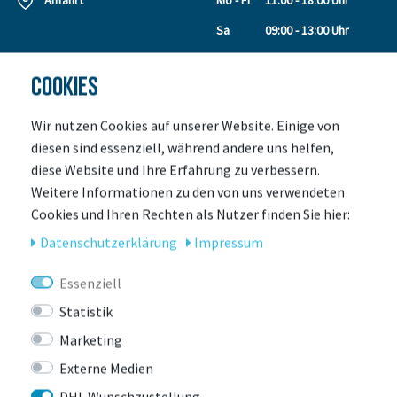
Anfahrt
Mo - Fr
11:00 - 18:00 Uhr
Sa
09:00 - 13:00 Uhr
COOKIES
SERVICE
ÜBER UNS
Leasing
Unser Team
Wir nutzen Cookies auf unserer Website. Einige von
Leasing Anfrage
Kontakt
diesen sind essenziell, während andere uns helfen,
Retouren
Kundengalerie
diese Website und Ihre Erfahrung zu verbessern.
Leasing Rechner
Laden & Servicepoint
Weitere Informationen zu den von uns verwendeten
Zahlungsarten
Events
Cookies und Ihren Rechten als Nutzer finden Sie hier:
Versand
Jobs
Daten­schutz­erklärung
Impressum
Gutscheine
Auszeichnungen
E-Bike Verleih
Essenziell
E-Bike Versicherung
Statistik
Werkstatt
Marketing
Größe für ein
Kinderfahrrad
Externe Medien
So wird dein Bike geliefert!
DHL Wunschzustellung