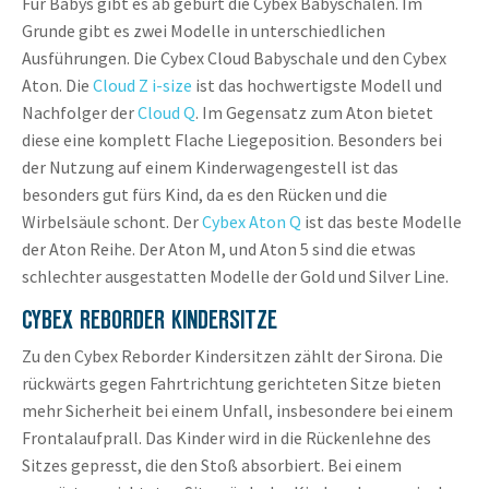
Für Babys gibt es ab geburt die Cybex Babyschalen. Im
Grunde gibt es zwei Modelle in unterschiedlichen
Ausführungen. Die Cybex Cloud Babyschale und den Cybex
Aton. Die
Cloud Z i-size
ist das hochwertigste Modell und
Nachfolger der
Cloud Q
. Im Gegensatz zum Aton bietet
diese eine komplett Flache Liegeposition. Besonders bei
der Nutzung auf einem Kinderwagengestell ist das
besonders gut fürs Kind, da es den Rücken und die
Wirbelsäule schont. Der
Cybex Aton Q
ist das beste Modelle
der Aton Reihe. Der Aton M, und Aton 5 sind die etwas
schlechter ausgestatten Modelle der Gold und Silver Line.
CYBEX REBORDER KINDERSITZE
Zu den Cybex Reborder Kindersitzen zählt der Sirona. Die
rückwärts gegen Fahrtrichtung gerichteten Sitze bieten
mehr Sicherheit bei einem Unfall, insbesondere bei einem
Frontalaufprall. Das Kinder wird in die Rückenlehne des
Sitzes gepresst, die den Stoß absorbiert. Bei einem