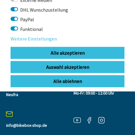
Externe Medien
Zahlreiche Testsieger wie der
Solution S-Fix Scuderia Ferrari
DHL Wunschzustellung
sind in den tollen Sonderfarben erhältlich.
PayPal
Funktional
Weitere Einstellungen
Alle akzeptieren
KONTAKT
Auswahl akzeptieren
Alle ablehnen
BIKEBOX GmbH
0741 206770-00
Telefonzeiten:
Stuttgarter Str. 72 78628 Rottweil-
Mo-Fr: 09:00 - 12:00 Uhr
Neufra
info@bikebox-shop.de