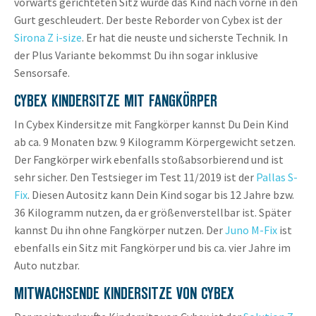
vorwärts gerichteten Sitz würde das Kind nach vorne in den
Gurt geschleudert. Der beste Reborder von Cybex ist der
Sirona Z i-size
. Er hat die neuste und sicherste Technik. In
der Plus Variante bekommst Du ihn sogar inklusive
Sensorsafe.
CYBEX KINDERSITZE MIT FANGKÖRPER
In Cybex Kindersitze mit Fangkörper kannst Du Dein Kind
ab ca. 9 Monaten bzw. 9 Kilogramm Körpergewicht setzen.
Der Fangkörper wirk ebenfalls stoßabsorbierend und ist
sehr sicher. Den Testsieger im Test 11/2019 ist der
Pallas S-
Fix
. Diesen Autositz kann Dein Kind sogar bis 12 Jahre bzw.
36 Kilogramm nutzen, da er größenverstellbar ist. Später
kannst Du ihn ohne Fangkörper nutzen. Der
Juno M-Fix
ist
ebenfalls ein Sitz mit Fangkörper und bis ca. vier Jahre im
Auto nutzbar.
MITWACHSENDE KINDERSITZE VON CYBEX