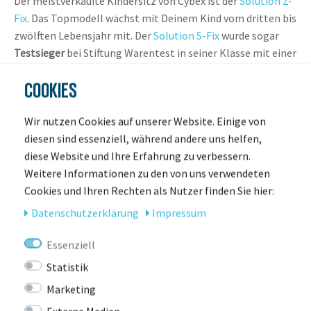
Der meistverkaufte Kindersitz von Cybex ist der
Solution Z-
Fix
. Das Topmodell wächst mit Deinem Kind vom dritten bis
zwölften Lebensjahr mit. Der
Solution S-Fix
wurde sogar
Testsieger
bei Stiftung Warentest in seiner Klasse mit einer
Note im Test von 1,7. Den Solution bekommst Du auch als
COOKIES
günstiges Einstiegsmodell z.B. als Zweitsitz für Opa und
Oma:
Solution X2 Fix
.
Wir nutzen Cookies auf unserer Website. Einige von
CYBEX FERRARI KINDERSITZE
diesen sind essenziell, während andere uns helfen,
diese Website und Ihre Erfahrung zu verbessern.
Die
Cybex Ferrari
Kollektion bringt das Ferrari Design auch
Weitere Informationen zu den von uns verwendeten
in Dein Auto. Kindersitze und Kinderwagen dieser
Cookies und Ihren Rechten als Nutzer finden Sie hier:
Sonderedition stehen für Perfektion, Style und
Daten­schutz­erklärung
Impressum
Individualität. Von der Babyschale Aton über den Reboarder
Sirona oder den Cybex Pallas Kindersitz mit Fangkörper,
Essenziell
sind Style und Sicherheit für Dein Kind garantiert. Auch die
Statistik
Kinderwagen Priam, Mios und Eezy bringen Dein Kind schick
durch den Alltag. Damit haben Du und Dein Kind sich von
Marketing
Deinen Freunden und der Masse ab.