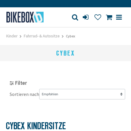
Eigene Werkstatt
Großes Ladengeschäft
Kauf auf Re
Kinder
Fahrrad- & Autositze
Cybex
CYBEX
Filter
Sortieren nach
CYBEX KINDERSITZE