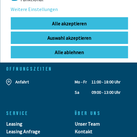
BIKEBOX GmbH
0741 206770-00
Weitere Einstellungen
Telefonzeiten:
Stuttgarter Str. 72 78628 Rottweil-
Mo-Fr: 09:00 - 12:00 Uhr
Neufra
Alle akzeptieren
Auswahl akzeptieren
Alle ablehnen
info@bikebox-shop.de
OFFNUNGSZEITEN
Anfahrt
Mo - Fr
11:00 - 18:00 Uhr
Sa
09:00 - 13:00 Uhr
SERVICE
ÜBER UNS
Leasing
Unser Team
Leasing Anfrage
Kontakt