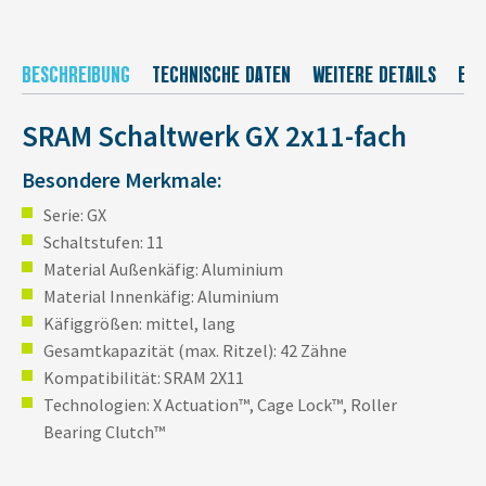
BESCHREIBUNG
TECHNISCHE DATEN
WEITERE DETAILS
EU-
SRAM Schaltwerk GX 2x11-fach
Besondere Merkmale:
Serie: GX
Schaltstufen: 11
Material Außenkäfig: Aluminium
Material Innenkäfig: Aluminium
Käfiggrößen: mittel, lang
Gesamtkapazität (max. Ritzel): 42 Zähne
Kompatibilität: SRAM 2X11
Technologien: X Actuation™, Cage Lock™, Roller
Bearing Clutch™