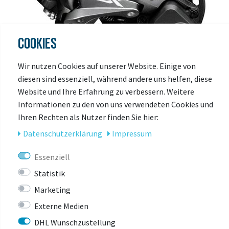
COOKIES
Wir nutzen Cookies auf unserer Website. Einige von
diesen sind essenziell, während andere uns helfen, diese
Website und Ihre Erfahrung zu verbessern. Weitere
Informationen zu den von uns verwendeten Cookies und
Ihren Rechten als Nutzer finden Sie hier:
Daten­schutz­erklärung
Impressum
SHIMANO
Shimano Schaltwerk SLX RD-M7000 SHADOW+
Essenziell
11-fach
Statistik
Marketing
zur Zeit nicht lieferbar
Externe Medien
66,90 € *
UVP 91,95 €
DHL Wunschzustellung