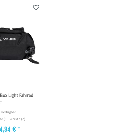
ox Light Fahrrad
e
 verfügbar
rbar (1-3Werktage)
4,94 € *