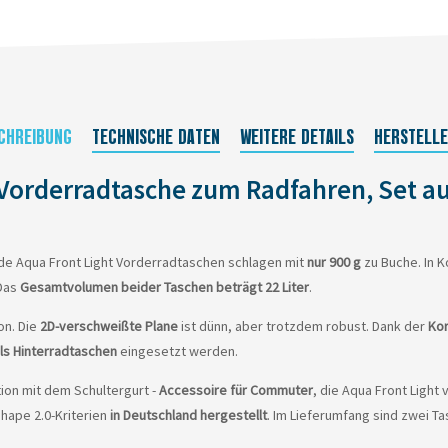
CHREIBUNG
TECHNISCHE DATEN
WEITERE DETAILS
HERSTELL
e Vorderradtasche zum Radfahren, Set au
de Aqua Front Light Vorderradtaschen schlagen mit
nur 900 g
zu Buche. In
 Das
Gesamtvolumen beider Taschen beträgt 22 Liter
.
on. Die
2D-verschweißte Plane
ist dünn, aber trotzdem robust. Dank der
Kor
ls Hinterradtaschen
eingesetzt werden.
tion mit dem Schultergurt -
Accessoire für Commuter
, die Aqua Front Light
hape 2.0-Kriterien
in Deutschland hergestellt
. Im Lieferumfang sind zwei Ta