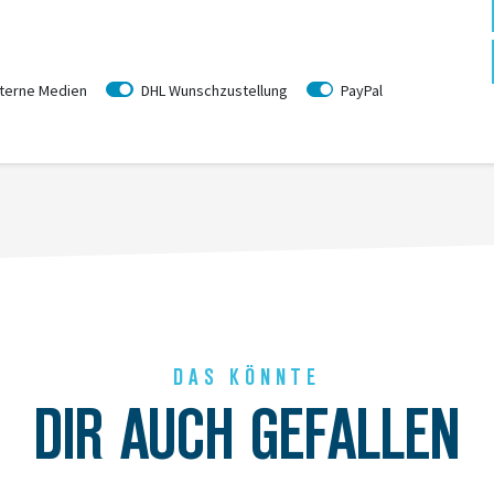
er nicht immer identisch.
erkaufskanal (Onlineshop oder Ladengeschäft) ausgewiesen ist.
terne Medien
DHL Wunschzustellung
PayPal
DAS KÖNNTE
DIR AUCH GEFALLEN