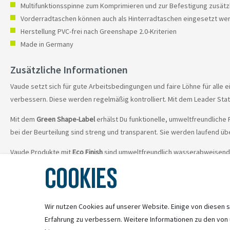
Multifunktionsspinne zum Komprimieren und zur Befestigung zusät
Vorderradtaschen können auch als Hinterradtaschen eingesetzt we
Herstellung PVC-frei nach Greenshape 2.0-Kriterien
Made in Germany
Zusätzliche Informationen
Vaude setzt sich für gute Arbeitsbedingungen und faire Löhne für alle ei
verbessern. Diese werden regelmäßig kontrolliert. Mit dem Leader Stat
Mit dem
Green Shape-Label
erhälst Du funktionelle, umweltfreundliche 
bei der Beurteilung sind streng und transparent. Sie werden laufend 
Vaude Produkte mit
Eco Finish
sind umweltfreundlich wasserabweisend o
Imprägnierung des Oberstoffes eingesetzt werden. Sie sind in die Kritik
COOKIES
Selbstverpflichtung, vollständig auf PFC zu verzichten.
Hinweis zu den Preisen im Bereich Zubehör
Wir nutzen Cookies auf unserer Website. Einige von diesen s
Erfahrung zu verbessern. Weitere Informationen zu den von
Bitte beachten Sie, dass die Preise für Zubehörartikel in unserem Onl