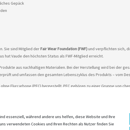
zliches Gepäck
rden
n. Sie sind Mitglied der
Fair Wear Foundation (FWF)
und verpflichten sich, d
us hat Vaude den höchsten Status als FWF-Mitglied erreicht.
Produkte aus nachhaltigen Materialien. Bei der Herstellung wird bei der ge
überprüft und umfassen den gesamten Lebenszyklus des Produkts – vom Desig
hne Flurcarbone (PFC) hergestellt. PFC gehören zu einer Gruppe von che
 geraten, da sie als nicht abbaubar gelten, sich im Körper anreichern und 
ind essenziell, während andere uns helfen, diese Website und Ihre
 uns verwendeten Cookies und Ihren Rechten als Nutzer finden Sie
ineshop von den Preisen in unserem stationären Geschäft abweichen können