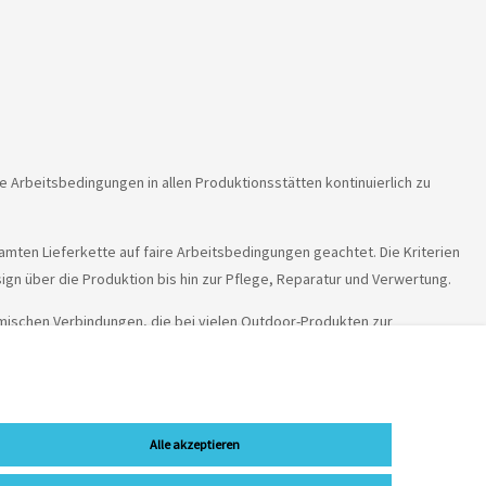
ie Arbeitsbedingungen in allen Produktionsstätten kontinuierlich zu
samten Lieferkette auf faire Arbeitsbedingungen geachtet. Die Kriterien
n über die Produktion bis hin zur Pflege, Reparatur und Verwertung.
mischen Verbindungen, die bei vielen Outdoor-Produkten zur
im Verdacht stehen, gesundheitsschädlich zu sein. Vaude hat eine klare
Alle akzeptieren
. Online- und Ladenpreise werden teilweise durch unterschiedliche