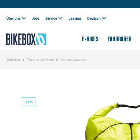
Eigene Werkstatt
Über uns
Jobs
Service
Leasing
Deutsch
E-BIKES
FAHRRÄDER
Zubehör
Taschen & Körbe
Fahrradtaschen
- 27%