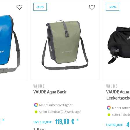
-21%
-25%
VAUDE
VAUDE
VAUDE Aqua Back
VAUDE Aqua B
Lenkertasch
Mehr Farben verfügbar
Mehr Farben
sofort lieferbar (1-3Werktage)
sofort liefe
 *
119,00 € *
UVP 150,00 €
4
UVP 60,00 €
1
Paar