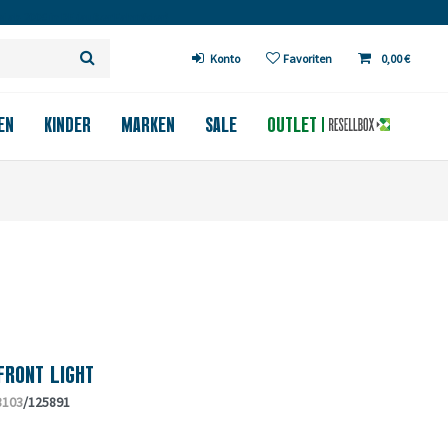
 ab 200€ in DE (außer Fahrräder)
Konto
Favoriten
0,00 €
EN
KINDER
MARKEN
SALE
OUTLET
FRONT LIGHT
3103
/125891