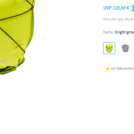
UVP 120,00 €
Preis inkl. ges. MwSt.
farbe:
bright gre
zur Zeit nicht l