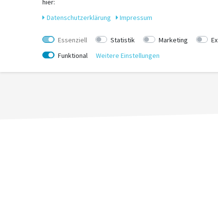
hier:
Aktionen, Rabattierungen und Marktbedingungen bestimmt und sind dah
Daten­schutz­erklärung
Impressum
Es gilt jeweils der Preis, der zum Zeitpunkt des Kaufs im jeweiligen V
Essenziell
Statistik
Marketing
Ex
Vielen Dank für Ihr Verständnis.
Funktional
Weitere Einstellungen