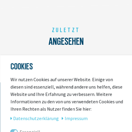
ZULETZT
ANGESEHEN
COOKIES
Wir nutzen Cookies auf unserer Website. Einige von
diesen sind essenziell, während andere uns helfen, diese
Website und Ihre Erfahrung zu verbessern. Weitere
Informationen zu den von uns verwendeten Cookies und
KONTAKT
Ihren Rechten als Nutzer finden Sie hier:
Daten­schutz­erklärung
Impressum
BIKEBOX GmbH
0741 206770-00
Telefonzeiten:
Stuttgarter Str. 72 78628 Rottweil-
Essenziell