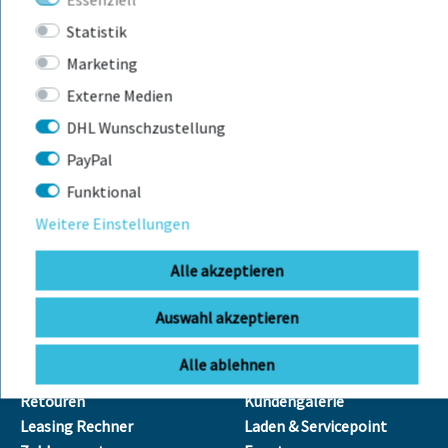
Mo-Fr: 09:00 - 12:00 Uhr
Neufra
Statistik
Marketing
Externe Medien
info@bikebox-shop.de
DHL Wunschzustellung
PayPal
OFFNUNGSZEITEN
Funktional
Anfahrt
Mo - Fr
11:00 - 18:00 Uhr
Weitere Einstellungen
Sa
09:00 - 13:00 Uhr
Alle akzeptieren
SERVICE
ÜBER UNS
Auswahl akzeptieren
Leasing
Unser Team
Alle ablehnen
Leasing Anfrage
Kontakt
Retouren
Kundengalerie
Leasing Rechner
Laden & Servicepoint