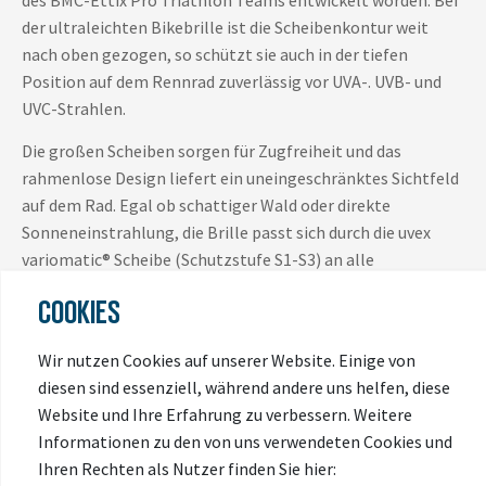
der ultraleichten Bikebrille ist die Scheibenkontur weit
nach oben gezogen, so schützt sie auch in der tiefen
Position auf dem Rennrad zuverlässig vor UVA-. UVB- und
UVC-Strahlen.
Die großen Scheiben sorgen für Zugfreiheit und das
rahmenlose Design liefert ein uneingeschränktes Sichtfeld
auf dem Rad. Egal ob schattiger Wald oder direkte
Sonneneinstrahlung, die Brille passt sich durch die uvex
variomatic® Scheibe (Schutzstufe S1-S3) an alle
Bedingungen an.
COOKIES
Eine integrierte Scheibenlüftung unterstützt außerdem die
Beschlagfreiheit der Scheiben auf steilen Anstiegen oder
Wir nutzen Cookies auf unserer Website. Einige von
kurzen Pausen. Dank anpassbaren Ohren- und Nasenbügeln
diesen sind essenziell, während andere uns helfen, diese
ist sie individualisierbar.
Website und Ihre Erfahrung zu verbessern. Weitere
Informationen zu den von uns verwendeten Cookies und
Besonderheiten
: variomatic®-Scheibentechnologie,
Ihren Rechten als Nutzer finden Sie hier:
litemirror Scheiben, anpassbare Nasen- und Ohrenbügel,