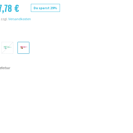
7,78 €
Du sparst 29%
 zzgl.
Versandkosten
ieferbar