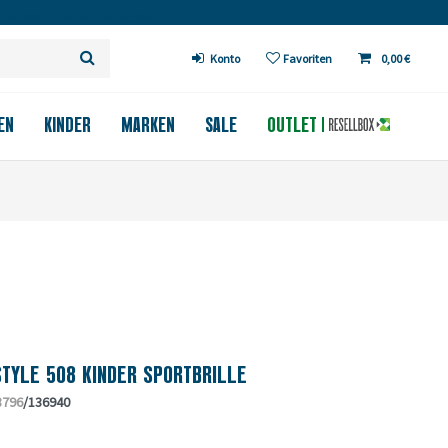
 ab 200€ in DE (außer Fahrräder)
Konto
Favoriten
0,00 €
EN
KINDER
MARKEN
SALE
OUTLET
TYLE 508 KINDER SPORTBRILLE
8796
/136940