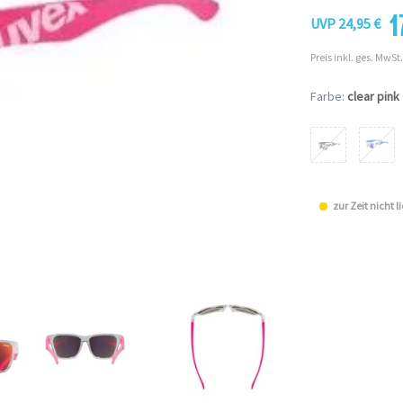
1
UVP 24,95 €
Preis inkl. ges. MwSt.
Farbe:
clear pink
zur Zeit nicht l