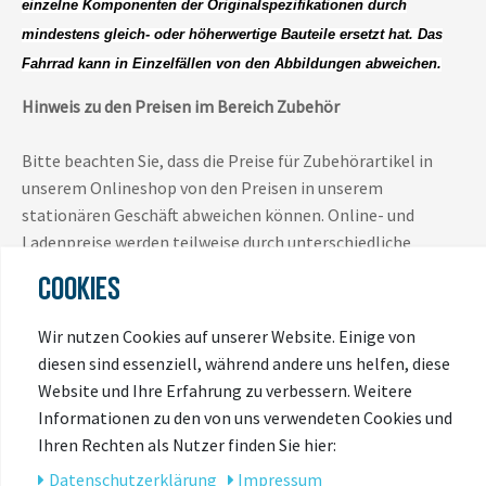
einzelne Komponenten der Originalspezifikationen durch
mindestens gleich- oder höherwertige Bauteile ersetzt hat. Das
Fahrrad kann in Einzelfällen von den Abbildungen abweichen.
Hinweis zu den Preisen im Bereich Zubehör
Bitte beachten Sie, dass die Preise für Zubehörartikel in
unserem Onlineshop von den Preisen in unserem
stationären Geschäft abweichen können. Online- und
Ladenpreise werden teilweise durch unterschiedliche
Aktionen, Rabattierungen und Marktbedingungen
COOKIES
bestimmt und sind daher nicht immer identisch.
Wir nutzen Cookies auf unserer Website. Einige von
Es gilt jeweils der Preis, der zum Zeitpunkt des Kaufs im
diesen sind essenziell, während andere uns helfen, diese
jeweiligen Verkaufskanal (Onlineshop oder Ladengeschäft)
Website und Ihre Erfahrung zu verbessern. Weitere
ausgewiesen ist.
Informationen zu den von uns verwendeten Cookies und
Ihren Rechten als Nutzer finden Sie hier:
Vielen Dank für Ihr Verständnis.
Daten­schutz­erklärung
Impressum