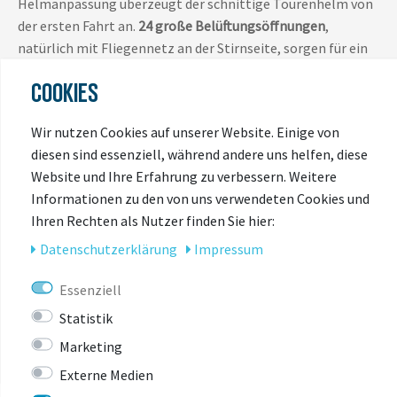
Helmanpassung überzeugt der schnittige Tourenhelm von
der ersten Fahrt an.
24 große Belüftungsöffnungen
,
natürlich mit Fliegennetz an der Stirnseite, sorgen für ein
perfektes Helmklima. Damit kann der nächste Radurlaub
COOKIES
gerne kommen.
Wir nutzen Cookies auf unserer Website. Einige von
diesen sind essenziell, während andere uns helfen, diese
Website und Ihre Erfahrung zu verbessern. Weitere
Informationen zu den von uns verwendeten Cookies und
Ihren Rechten als Nutzer finden Sie hier:
Daten­schutz­erklärung
Impressum
ZULETZT
Essenziell
ANGESEHEN
Statistik
Marketing
Externe Medien