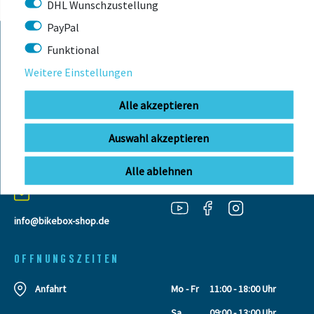
DHL Wunschzustellung
PayPal
Funktional
KONTAKT
Weitere Einstellungen
Alle akzeptieren
BIKEBOX GmbH
0741 206770-00
Telefonzeiten:
Stuttgarter Str. 72 78628 Rottweil-
Auswahl akzeptieren
Mo-Fr: 09:00 - 12:00 Uhr
Neufra
Alle ablehnen
info@bikebox-shop.de
OFFNUNGSZEITEN
Anfahrt
Mo - Fr
11:00 - 18:00 Uhr
Sa
09:00 - 13:00 Uhr