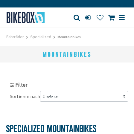
Eigene Werkstatt
Großes Ladengeschäft
Kauf auf Re
Fahrräder
Specialized
Mountainbikes
MOUNTAINBIKES
Filter
Sortieren nach
SPECIALIZED MOUNTAINBIKES