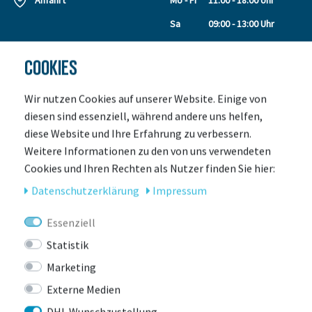
Anfahrt
Mo - Fr
11:00 - 18:00 Uhr
Sa
09:00 - 13:00 Uhr
COOKIES
SERVICE
ÜBER UNS
Leasing
Unser Team
Wir nutzen Cookies auf unserer Website. Einige von
Leasing Anfrage
Kontakt
diesen sind essenziell, während andere uns helfen,
Retouren
Kundengalerie
diese Website und Ihre Erfahrung zu verbessern.
Leasing Rechner
Laden & Servicepoint
Weitere Informationen zu den von uns verwendeten
Zahlungsarten
Events
Cookies und Ihren Rechten als Nutzer finden Sie hier:
Versand
Jobs
Daten­schutz­erklärung
Impressum
Gutscheine
Auszeichnungen
E-Bike Verleih
Essenziell
E-Bike Versicherung
Statistik
Werkstatt
Marketing
Größe für ein
Kinderfahrrad
Externe Medien
So wird dein Bike geliefert!
DHL Wunschzustellung