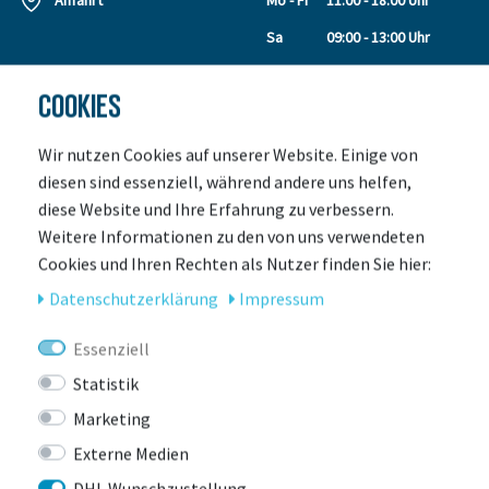
Anfahrt
Mo - Fr
11:00 - 18:00 Uhr
Sa
09:00 - 13:00 Uhr
COOKIES
SERVICE
ÜBER UNS
Leasing
Unser Team
Wir nutzen Cookies auf unserer Website. Einige von
Leasing Anfrage
Kontakt
diesen sind essenziell, während andere uns helfen,
Retouren
Kundengalerie
diese Website und Ihre Erfahrung zu verbessern.
Leasing Rechner
Laden & Servicepoint
Weitere Informationen zu den von uns verwendeten
Zahlungsarten
Events
Cookies und Ihren Rechten als Nutzer finden Sie hier:
Versand
Jobs
Daten­schutz­erklärung
Impressum
Gutscheine
Auszeichnungen
E-Bike Verleih
Essenziell
E-Bike Versicherung
Statistik
Werkstatt
Marketing
Größe für ein
Kinderfahrrad
Externe Medien
So wird dein Bike geliefert!
DHL Wunschzustellung