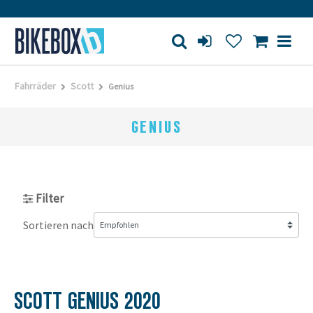
Eigene Werkstatt
Großes Ladengeschäft
Kauf auf Re
Fahrräder
Scott
Genius
GENIUS
Filter
Sortieren nach
SCOTT GENIUS 2020