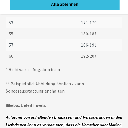
49
160-166
Alle ablehnen
51
167-172
53
173-179
55
180-185
57
186-191
60
192-207
* Richtwerte, Angaben in cm
** Beispielbild: Abbildung ähnlich / kann
Sonderausstattung enthalten.
Bikebox Lieferhinweis:
Aufgrund von anhaltenden Engpässen und Verzögerungen in den
Lieferketten kann es vorkommen, dass die Hersteller oder Marken