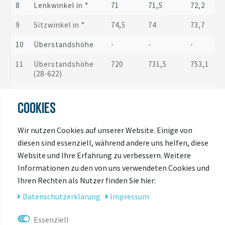
8
Lenkwinkel in °
71
71,5
72,2
9
Sitzwinkel in °
74,5
74
73,7
10
Überstandshöhe
-
-
-
11
Überstandshöhe
720
731,5
753,1
(28-622)
12
Reach
370
376
380
COOKIES
13
Stack
496
505
523
Wir nutzen Cookies auf unserer Website. Einige von
14
Gabellänge
370
370
370
diesen sind essenziell, während andere uns helfen, diese
15
Trail
64,9/66
61,8/62,8
57,5/58,4
Website und Ihre Erfahrung zu verbessern. Weitere
Informationen zu den von uns verwendeten Cookies und
Ihren Rechten als Nutzer finden Sie hier:
Größentabelle
Daten­schutz­erklärung
Impressum
Größe
Höhe
Essenziell