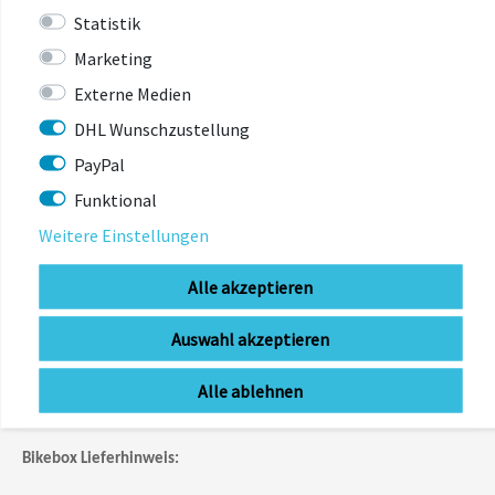
47
155-160
Statistik
49
160-166
Marketing
Externe Medien
51
167-172
DHL Wunschzustellung
53
173-179
PayPal
55
180-185
Funktional
57
186-191
Weitere Einstellungen
60
192-207
Alle akzeptieren
* Richtwerte, Angaben in cm
Auswahl akzeptieren
** Beispielbild: Abbildung ähnlich / kann
Alle ablehnen
Sonderausstattung enthalten.
Bikebox Lieferhinweis: