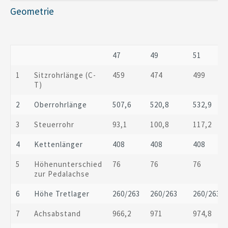
Geometrie
47
49
51
1
Sitzrohrlänge (C-
459
474
499
T)
2
Oberrohrlänge
507,6
520,8
532,9
3
Steuerrohr
93,1
100,8
117,2
4
Kettenlänger
408
408
408
5
Höhenunterschied
76
76
76
zur Pedalachse
6
Höhe Tretlager
260/263
260/263
260/263
7
Achsabstand
966,2
971
974,8