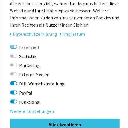
unten =
Länger fahren mit dem gleichen Bike
!
diesen sind essenziell, während andere uns helfen, diese
Sehr tiefer Einstieg und geringere Sattelhöhe =
froher
Website und Ihre Erfahrung zu verbessern. Weitere
Fahren mit dem größeren Bike
!
Informationen zu den von uns verwendeten Cookies und
Ihren Rechten als Nutzer finden Sie hier:
Daten­schutz­erklärung
Impressum
Essenziell
Statistik
Marketing
Externe Medien
DHL Wunschzustellung
PayPal
Funktional
Weitere Einstellungen
Alle akzeptieren
NALOO Rahmen wachsen mit!