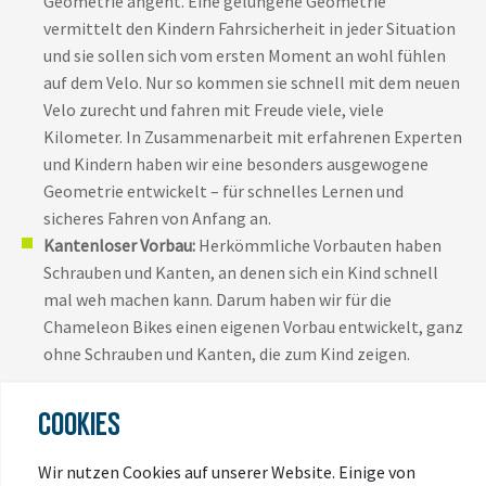
Geometrie angeht. Eine gelungene Geometrie
vermittelt den Kindern Fahrsicherheit in jeder Situation
und sie sollen sich vom ersten Moment an wohl fühlen
auf dem Velo. Nur so kommen sie schnell mit dem neuen
Velo zurecht und fahren mit Freude viele, viele
Kilometer. In Zusammenarbeit mit erfahrenen Experten
und Kindern haben wir eine besonders ausgewogene
Geometrie entwickelt – für schnelles Lernen und
sicheres Fahren von Anfang an.
Kantenloser Vorbau:
Herkömmliche Vorbauten haben
Schrauben und Kanten, an denen sich ein Kind schnell
mal weh machen kann. Darum haben wir für die
Chameleon Bikes einen eigenen Vorbau entwickelt, ganz
ohne Schrauben und Kanten, die zum Kind zeigen.
Geometrie
COOKIES
Die Sattelstütze wandert beim Ausziehen weit nach
Wir nutzen Cookies auf unserer Website. Einige von