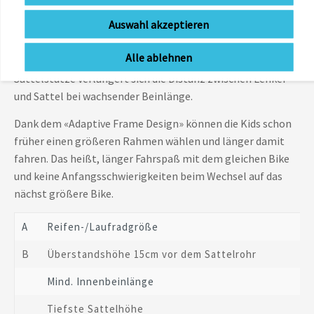
Auswahl akzeptieren
Dank des sehr tiefen Einstieges und der tiefen Sattelhöhe
kann das Kind ein NALOO Bike sehr früh fahren. Und dank
Alle ablehnen
der beim Ausziehen weit nach hinten wandernden
Sattelstütze verlängert sich die Distanz zwischen Lenker
und Sattel bei wachsender Beinlänge.
Dank dem «Adaptive Frame Design» können die Kids schon
früher einen größeren Rahmen wählen und länger damit
fahren. Das heißt, länger Fahrspaß mit dem gleichen Bike
und keine Anfangsschwierigkeiten beim Wechsel auf das
nächst größere Bike.
A
Reifen-/Laufradgröße
B
Überstandshöhe 15cm vor dem Sattelrohr
Mind. Innenbeinlänge
Tiefste Sattelhöhe