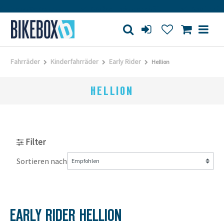
Eigene Werkstatt
Großes Ladengeschäft
Kauf auf R
Fahrräder
Kinderfahrräder
Early Rider
Hellion
HELLION
Filter
Sortieren nach
EARLY RIDER HELLION