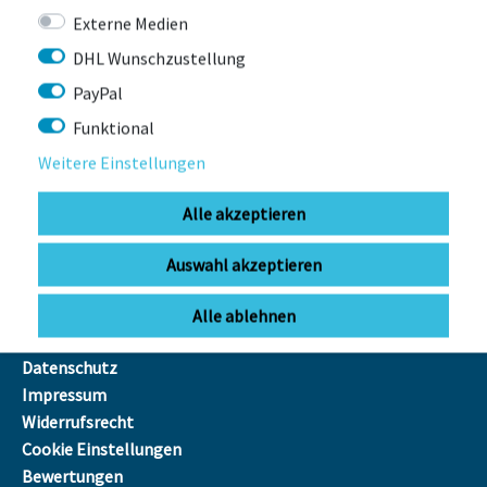
Externe Medien
Werkstatt
Größe für ein
DHL Wunschzustellung
Kinderfahrrad
PayPal
So wird dein Bike geliefert!
Funktional
Weitere Einstellungen
INFOS
FAQ
Alle akzeptieren
Ausfuhr MwSt.-Erstattung
E-Bike
Auswahl akzeptieren
Reichweitenrechner
Batterieentsorgung
Alle ablehnen
AGB
Datenschutz
Impressum
Widerrufsrecht
Cookie Einstellungen
Bewertungen