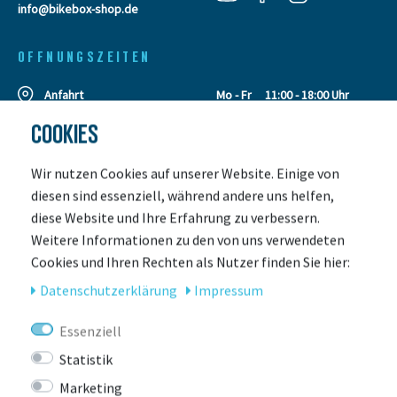
info@bikebox-shop.de
OFFNUNGSZEITEN
Anfahrt
Mo - Fr
11:00 - 18:00 Uhr
Sa
09:00 - 13:00 Uhr
COOKIES
Wir nutzen Cookies auf unserer Website. Einige von
SERVICE
ÜBER UNS
diesen sind essenziell, während andere uns helfen,
Leasing
Unser Team
diese Website und Ihre Erfahrung zu verbessern.
Leasing Anfrage
Kontakt
Weitere Informationen zu den von uns verwendeten
Retouren
Kundengalerie
Cookies und Ihren Rechten als Nutzer finden Sie hier:
Leasing Rechner
Laden & Servicepoint
Daten­schutz­erklärung
Impressum
Zahlungsarten
Events
Versand
Jobs
Essenziell
Gutscheine
Auszeichnungen
Statistik
E-Bike Verleih
Marketing
E-Bike Versicherung